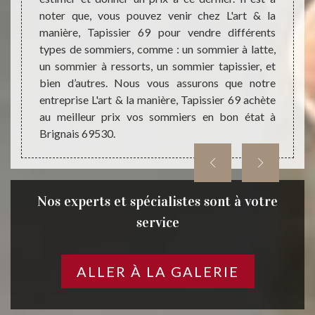
 bonne
noter que, vous pouvez venir chez L'art & la
récupé
on des
manière, Tapissier 69 pour vendre différents
que v
oute et
types de sommiers, comme : un sommier à latte,
d’ache
ts qui
un sommier à ressorts, un sommier tapissier, et
nous p
faites
bien d’autres. Nous vous assurons que notre
chez v
69 pour
entreprise L'art & la manière, Tapissier 69 achète
69530
au meilleur prix vos sommiers en bon état à
profes
Brignais 69530.
de cett
Nos experts et spécialistes sont à votre
service
ALLER À LA GALERIE