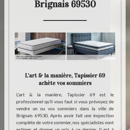
Brignais 69530
'art &
L'art & la manière, Tapissier 69
L'ar
achète vos sommiers
se 
actif ;
L'art & la manière, Tapissier 69 est le
Si vou
anière,
professionnel qu’il vous faut si vous prévoyez de
sommie
eil sur
vendre un ou vos sommiers dans la ville de
69530 
las qui
Brignais 69530. Après avoir fait une inspection
maniè
 et les
complète de votre sommier, nos spécialistes vont
entrep
 notre
estimer et donner un prix à ce dernier. Il est à
dépla