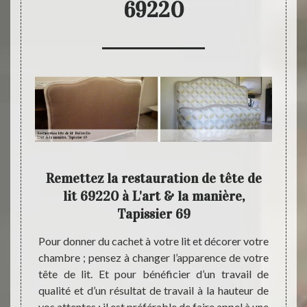
69220
 pour
Remettez la restauration de tête de
L'ar
jets
lit 69220 à L'art & la manière,
des 
Tapissier 69
rt & la
Nous a
nner un
servic
Pour donner du cachet à votre lit et décorer votre
icité à
Tapiss
chambre ; pensez à changer l’apparence de votre
ant que
tête d
tête de lit. Et pour bénéficier d’un travail de
omaine,
souha
qualité et d’un résultat de travail à la hauteur de
sier 69
irrépr
vos attentes ; il est préférable de faire appel à une