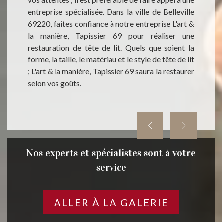
de bon
vos go
entreprise spécialisée. Dans la ville de Belleville
e cuir à
notre 
69220, faites confiance à notre entreprise L'art &
 de lit
saura 
la manière, Tapissier 69 pour réaliser une
ncevoir
de lit
restauration de tête de lit. Quels que soient la
ins et
compos
forme, la taille, le matériau et le style de tête de lit
mbiance
soigné 
; L'art & la manière, Tapissier 69 saura la restaurer
notre e
selon vos goûts.
Nos experts et spécialistes sont à votre
service
ALLER À LA GALERIE