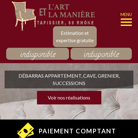
MENU
Estimation et
expertise gratuite
indisponible
indisponible
DÉBARRAS APPARTEMENT, CAVE, GRENIER,
SUCCESSIONS
Voir nos réalisations
PAIEMENT COMPTANT