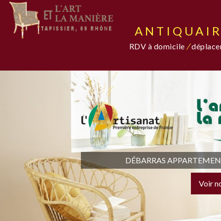
ANTIQUAIR
RDV à domicile
/
déplacem
DÉBARRAS APPARTEMENT,
Voir n