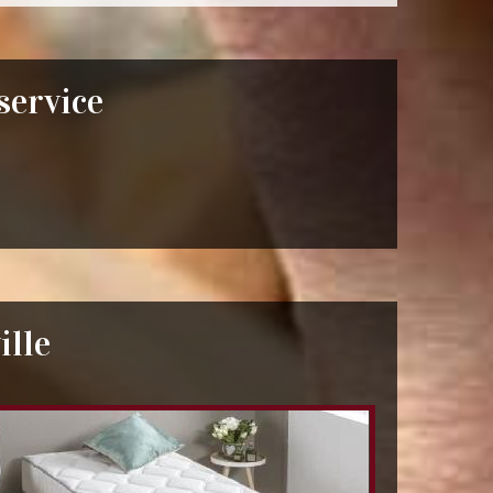
 service
ille