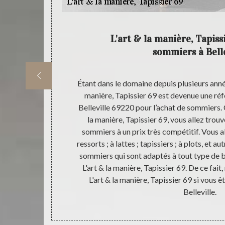
achat de
L'art & la manière, Tapiss
sommiers à Belle
hez notre
Étant dans le domaine depuis plusieurs année
 ou plusieurs
manière, Tapissier 69 est devenue une réf
 & la manière,
Belleville 69220 pour l’achat de sommiers. 
latex qui sont
la manière, Tapissier 69, vous allez trou
ur prix. Quel
sommiers à un prix très compétitif. Vous 
se L'art & la
ressorts ; à lattes ; tapissiers ; à plots, et 
achat juste et
sommiers qui sont adaptés à tout type de 
ous soyez
L'art & la manière, Tapissier 69. De ce fait,
à passer chez
L'art & la manière, Tapissier 69 si vous 
Belleville.