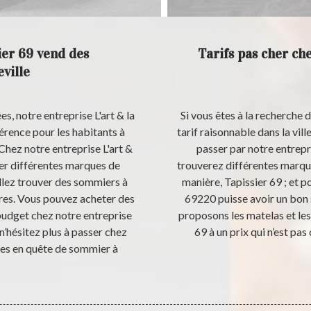
ier 69 vend des
Tarifs pas cher che
ville
s, notre entreprise L'art & la
Si vous êtes à la recherche 
érence pour les habitants à
tarif raisonnable dans la vill
Chez notre entreprise L'art &
passer par notre entrepri
ver différentes marques de
trouverez différentes marque
allez trouver des sommiers à
manière, Tapissier 69 ; et po
autres. Vous pouvez acheter des
69220 puisse avoir un bon s
budget chez notre entreprise
proposons les matelas et les
 n’hésitez plus à passer chez
69 à un prix qui n’est pas
êtes en quête de sommier à