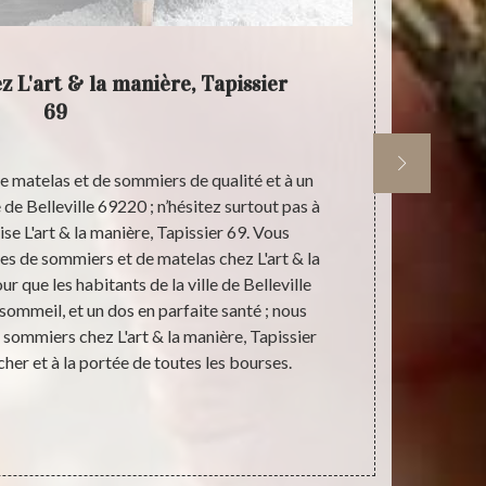
z L'art & la manière, Tapissier
L'art &
69
de matelas et de sommiers de qualité et à un
Si vous vou
e de Belleville 69220 ; n’hésitez surtout pas à
nouveau avec
se L'art & la manière, Tapissier 69. Vous
les dépenses
s de sommiers et de matelas chez L'art & la
ville de Bell
ur que les habitants de la ville de Belleville
& la manièr
ommeil, et un dos en parfaite santé ; nous
bon état. 
 sommiers chez L'art & la manière, Tapissier
bonnel), en mo
 cher et à la portée de toutes les bourses.
ce fait, n’hé