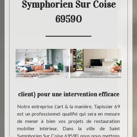
Symphorien Sur Coise
69590
 pour
client} pour une intervention efficace
L'a
nnel
dé
Notre entreprise L'art & la manière, Tapissier 69
est un professionnel qualifié qui sera en mesure
 notre
Pour l
de mener à bien vos projets de restauration
69 peut
dans 
mobilier intérieur. Dans la ville de Saint
style à
69590,
Symphorien Sur Coise 69590, nous nous mettons
ieurs à
entrepr