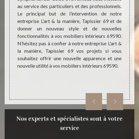
au service des particuliers et des professionnels.
que les
réalis
Le principal but de l’intervention de notre
 allons
manièr
entreprise L'art & la manière, Tapissier 69 et de
ance de
gratu
donner un nouveau style et de nouvelles
haitez
profes
fonctionnalités à vos mobiliers intérieurs 69590.
L'art &
mobili
N’hésitez pas à confier à notre entreprise L'art &
nner de
atypiq
la manière, Tapissier 69 vos projets si vous
bilier.
69590
souhaitez offrir une nouvelle apparence et une
nture à
Tapiss
nouvelle utilité à vos mobiliers intérieurs 69590.
biliers
l’art. 
à Sain
nous d
Nos experts et spécialistes sont à votre
service