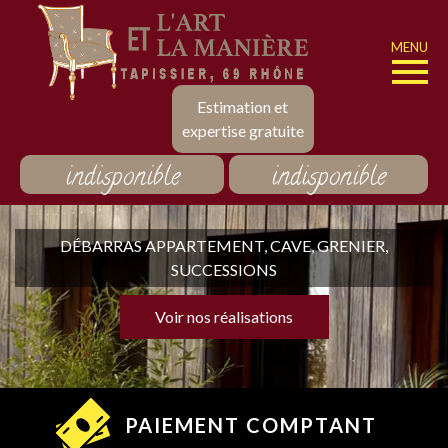
MENU
Estimation et
expertise gratuite
indisponible
indisponible
DÉBARRAS APPARTEMENT, CAVE, GRENIER,
SUCCESSIONS
Voir nos réalisations
PAIEMENT COMPTANT