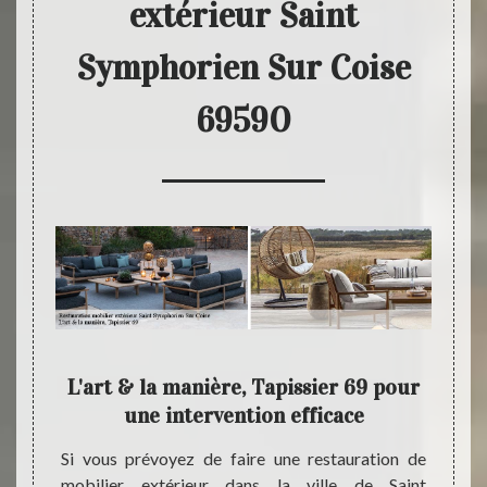
extérieur Saint
Symphorien Sur Coise
69590
 pour
L'art & la manière, Tapissier 69 pour
De
rieur
une intervention efficace
Si vous prévoyez de faire une restauration de
Nous 
mobilier extérieur dans la ville de Saint
qualif
ais qui