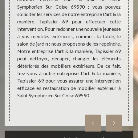
Symphorien Sur Coise 69590 ; vous pouvez
en mes
manque
solliciter les services de notre entreprise L'art & la
irrépr
rience,
manière, Tapissier 69 pour effectuer cette
à Sain
L'art &
intervention. Pour redonner une nouvelle jeunesse
les fo
r de la
à vos meubles extérieurs, comme : la table, le
trouve
à Saint
salon de jardin ; nous proposons de les repeindre.
donner
e soit
Notre entreprise L'art & la manière, Tapissier 69
vos mo
érieurs
peut nettoyer, décaper, changer les éléments
ravive
nière,
détériorés des mobiliers extérieurs. De ce fait,
utilis
er pour
fiez-vous à notre entreprise L'art & la manière,
Ainsi, 
bois de
Tapissier 69 pour vous assurer une intervention
manièr
ques de
efficace en restauration de mobilier extérieur à
mobili
tion se
Saint Symphorien Sur Coise 69590.
s à vous