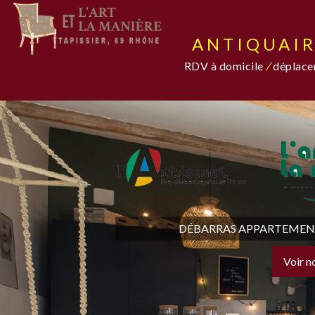
ANTIQUAIR
RDV à domicile
/
déplacem
DÉBARRAS APPARTEMENT,
Voir n