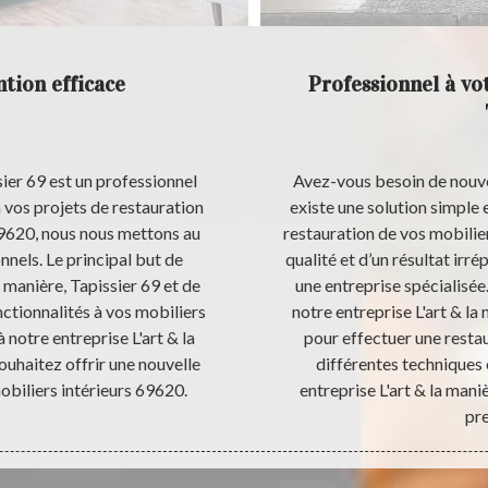
ntion efficace
Professionnel à vot
sier 69 est un professionnel
Avez-vous besoin de nouvea
 vos projets de restauration
existe une solution simple e
 69620, nous nous mettons au
restauration de vos mobilier
nnels. Le principal but de
qualité et d’un résultat irré
a manière, Tapissier 69 et de
une entreprise spécialisée
nctionnalités à vos mobiliers
notre entreprise L'art & la
 notre entreprise L'art & la
pour effectuer une restau
ouhaitez offrir une nouvelle
différentes techniques
obiliers intérieurs 69620.
entreprise L'art & la mani
pre