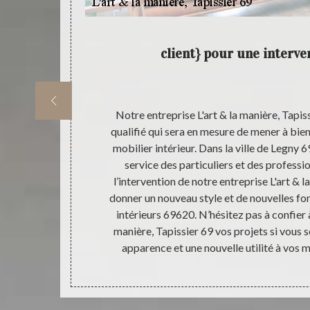
prise
client} pour une interve
ieurs ? Pensez
Notre entreprise L'art & la manière, Tapis
e L'art & la
qualifié qui sera en mesure de mener à bien
pour s’occuper
mobilier intérieur. Dans la ville de Legny
allés dans la
service des particuliers et des professio
uliers et aux
l’intervention de notre entreprise L'art & l
e des artisans
donner un nouveau style et de nouvelles fo
 demandes en
intérieurs 69620. N’hésitez pas à confier à
ous assurer un
manière, Tapissier 69 vos projets si vous s
apparence et une nouvelle utilité à vos m