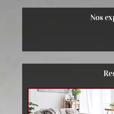
Nos exp
Re