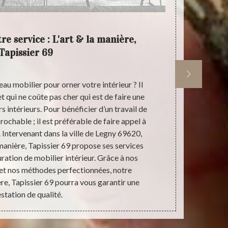
re service : L'art & la manière,
L'art &
Tapissier 69
u mobilier pour orner votre intérieur ? Il
Nous avons 
t qui ne coûte pas cher qui est de faire une
expérimentés 
s intérieurs. Pour bénéficier d’un travail de
seconde vie 
prochable ; il est préférable de faire appel à
suivis d
. Intervenant dans la ville de Legny 69620,
différentes i
 manière, Tapissier 69 propose ses services
restauration 
ration de mobilier intérieur. Grâce à nos
à vos mobili
 et nos méthodes perfectionnées, notre
Tapissier 69
ère, Tapissier 69 pourra vous garantir une
fait, n’hésit
station de qualité.