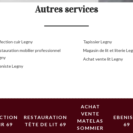
Autres services
fection cuir Legny
Tapissier Legny
stauration mobilier professionnel
Magasin de lit et literie Le
gny
Achat vente lit Legny
eniste Legny
ACHAT
VENTE
ECTION
RESTAURATION
EBENI
MATELAS
IR 69
TÊTE DE LIT 69
69
SOMMIER