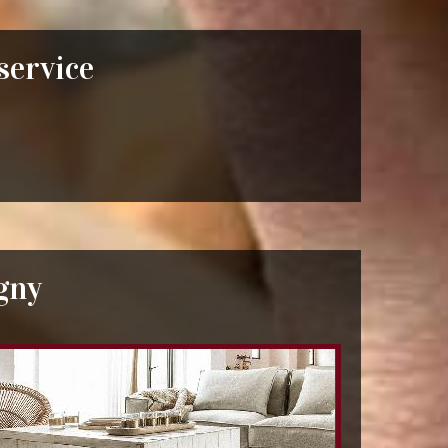
 service
gny