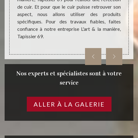
e votre
de cuir. Et pour que le cuir puisse retrouver son
saura 
ure, et
aspect, nous allons utiliser des produits
réfecti
iers ou
spécifiques. Pour des travaux fiables, faites
du cui
 plus à
confiance à notre entreprise L'art & la manière,
Tapiss
anière,
Tapissier 69.
Nos experts et spécialistes sont à votre
service
ALLER À LA GALERIE