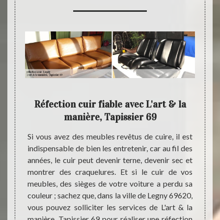
 la
Réfection cuir fiable avec L'art & la
Pou
manière, Tapissier 69
L'
sier 69
Si vous avez des meubles revêtus de cuire, il est
Faire 
ité, et
indispensable de bien les entretenir, car au fil des
facile 
tretien
années, le cuir peut devenir terne, devenir sec et
type de
urer un
montrer des craquelures. Et si le cuir de vos
de pre
 allons
meubles, des sièges de votre voiture a perdu sa
type d
es des
couleur ; sachez que, dans la ville de Legny 69620,
produ
oduits
vous pouvez solliciter les services de L'art & la
activi
turels,
manière, Tapissier 69 pour réaliser une réfection
notre 