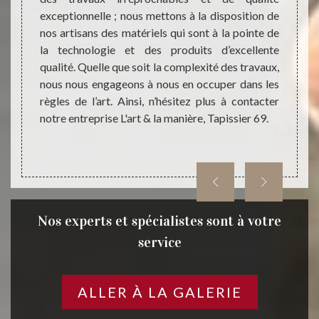
nouveau
exceptionnelle ; nous mettons à la disposition de
meille
 à vos
nos artisans des matériels qui sont à la pointe de
jeunes
 pas à
la technologie et des produits d’excellente
d’arti
anière,
qualité. Quelle que soit la complexité des travaux,
et qui
 offrir
nous nous engageons à nous en occuper dans les
idées.
ilité à
règles de l’art. Ainsi, n’hésitez plus à contacter
résulta
notre entreprise L'art & la manière, Tapissier 69.
Nos experts et spécialistes sont à votre
service
ALLER À LA GALERIE