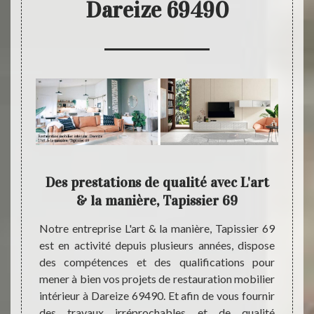
Dareize 69490
icace
Des prestations de qualité avec L'art
Opte
& la manière, Tapissier 69
sier 69
 mesure
Notre entreprise L'art & la manière, Tapissier 69
Dispos
ration
est en activité depuis plusieurs années, dispose
notre 
 69490,
des compétences et des qualifications pour
est t
iers et
mener à bien vos projets de restauration mobilier
restau
but de
intérieur à Dareize 69490. Et afin de vous fournir
69490
rt & la
des travaux irréprochables et de qualité
restau