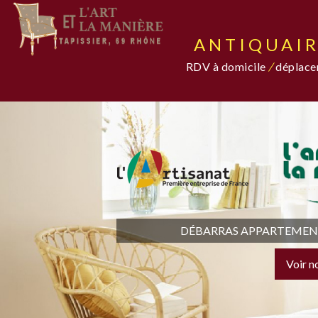
ANTIQUAIR
RDV à domicile
/
déplacem
DÉBARRAS APPARTEMENT,
Voir n