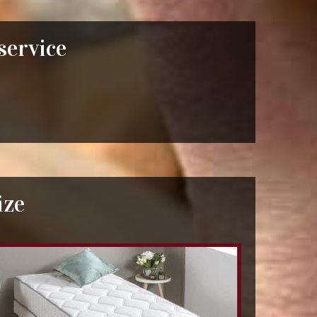
 service
ize