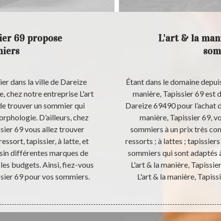
sier 69 propose
L'art & la man
miers
som
r dans la ville de Dareize
Étant dans le domaine depuis 
e, chez notre entreprise L'art
manière, Tapissier 69 est 
 de trouver un sommier qui
Dareize 69490 pour l’achat d
rphologie. D’ailleurs, chez
manière, Tapissier 69, v
ssier 69 vous allez trouver
sommiers à un prix très com
ssort, tapissier, à latte, et
ressorts ; à lattes ; tapissie
in différentes marques de
sommiers qui sont adaptés à
les budgets. Ainsi, fiez-vous
L'art & la manière, Tapissie
issier 69 pour vos sommiers.
L'art & la manière, Tapis