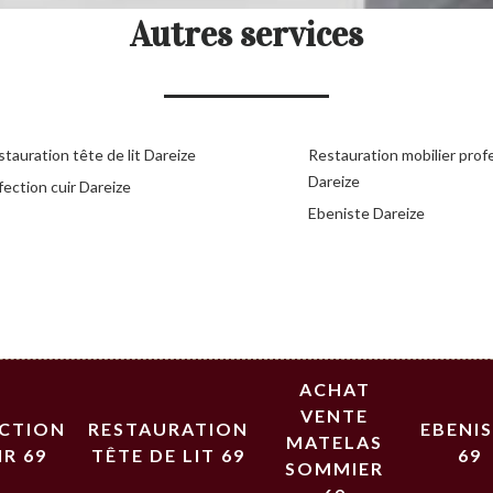
Autres services
tauration tête de lit Dareize
Restauration mobilier prof
Dareize
ection cuir Dareize
Ebeniste Dareize
ACHAT
VENTE
ECTION
RESTAURATION
EBENI
MATELAS
IR 69
TÊTE DE LIT 69
69
SOMMIER