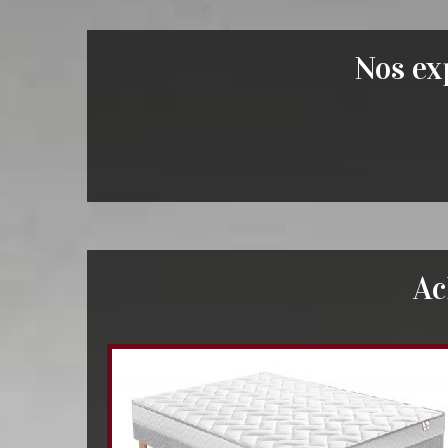
Nos exp
Ac