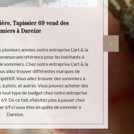
ière, Tapissier 69 vend des
L'art &
miers à Dareize
plusieurs années, notre entreprise L'art & la
Dans la ville
devenue une référence pour les habitants à
L'art & la 
e sommiers. Chez notre entreprise L'art & la
Vous pouvez e
ous allez trouver différentes marques de
69 vos matela
pétitif. Vous allez trouver des sommiers à
bon état. No
rs ; à plots, et autres. Vous pouvez acheter des
type de mat
 tout type de budget chez notre entreprise
Tapissier 
r 69. De ce fait, n’hésitez plus à passer chez
dessous de c
sier 69 si vous êtes en quête de sommier à
ou profess
Dareize.