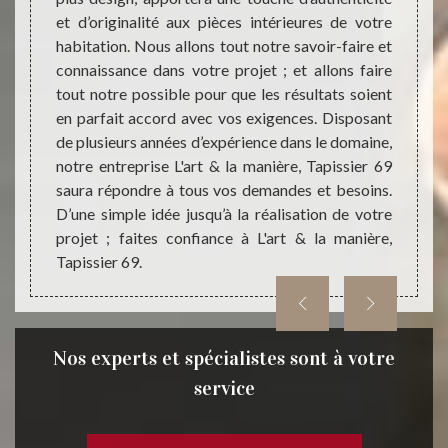
et d’originalité aux pièces intérieures de votre
réali
à votre
habitation. Nous allons tout notre savoir-faire et
nouvea
tion de
connaissance dans votre projet ; et allons faire
noter 
dans la
tout notre possible pour que les résultats soient
Tapiss
oposons
en parfait accord avec vos exigences. Disposant
restau
t aux
de plusieurs années d’expérience dans le domaine,
fauteu
avons à
notre entreprise L'art & la manière, Tapissier 69
entre
ts qui
saura répondre à tous vos demandes et besoins.
trouve
emandes
D’une simple idée jusqu’à la réalisation de votre
secon
équipes
projet ; faites confiance à L'art & la manière,
69250.
lité en
Tapissier 69.
69 pou
Nos experts et spécialistes sont à votre
service