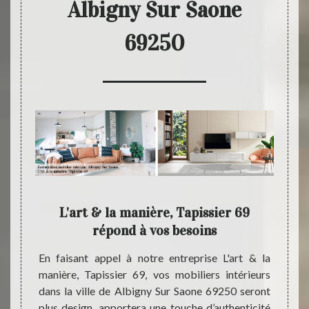
Albigny Sur Saone
69250
9 :
L'art & la manière, Tapissier 69
L'ar
ier
répond à vos besoins
En faisant appel à notre entreprise L'art & la
Pour p
manière, Tapissier 69, vos mobiliers intérieurs
design
de vos
dans la ville de Albigny Sur Saone 69250 seront
mobili
l à une
plus design, apportera une touche d’authenticité
profe
rt & la