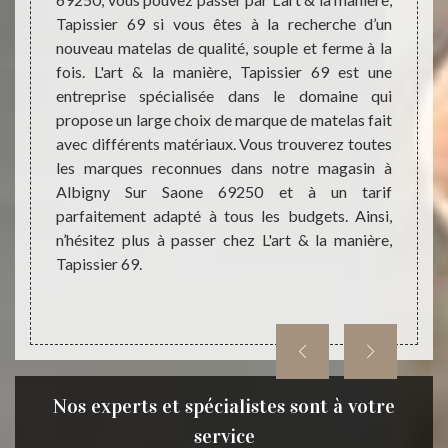
ons que
vendre 
Tapissier 69 si vous êtes à la recherche d’un
connue.
Sur Sa
nouveau matelas de qualité, souple et ferme à la
ue vous
entrep
fois. L'art & la manière, Tapissier 69 est une
sier 69
propos
entreprise spécialisée dans le domaine qui
els ou
Nous 
propose un large choix de marque de matelas fait
. De ce
(ensac
avec différents matériaux. Vous trouverez toutes
69250 ;
c’est 
les marques reconnues dans notre magasin à
anière,
n’hési
Albigny Sur Saone 69250 et à un tarif
sieurs
Tapiss
parfaitement adapté à tous les budgets. Ainsi,
matela
n’hésitez plus à passer chez L'art & la manière,
Tapissier 69.
Nos experts et spécialistes sont à votre
service