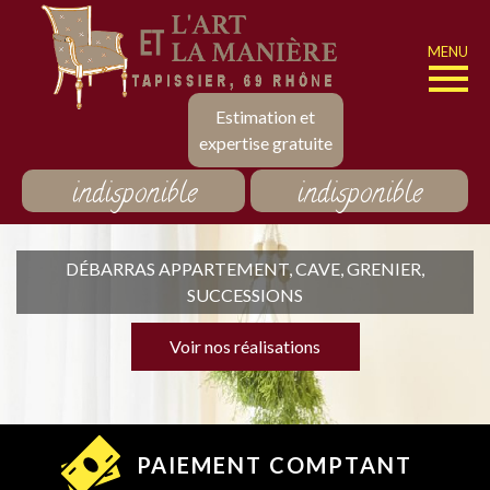
MENU
Estimation et
expertise gratuite
indisponible
indisponible
DÉBARRAS APPARTEMENT, CAVE, GRENIER,
SUCCESSIONS
Voir nos réalisations
PAIEMENT COMPTANT