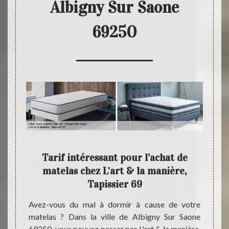
Albigny Sur Saone
69250
 vend
Tarif intéressant pour l’achat de
L'ar
matelas chez L'art & la manière,
Tapissier 69
qualité
Si vo
9250 ?
matel
Avez-vous du mal à dormir à cause de votre
las aux
meill
matelas ? Dans la ville de Albigny Sur Saone
z L'art
minimi
69250, vous pouvez passer par L'art & la manière,