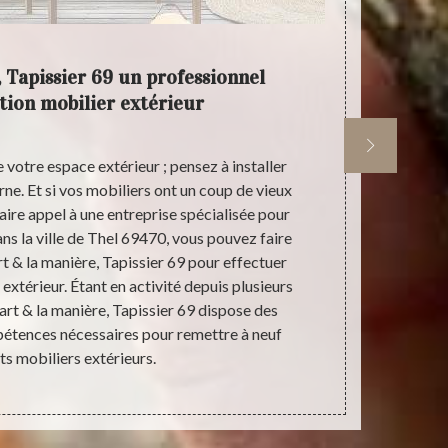
, Tapissier 69 un professionnel
T
tion mobilier extérieur
 votre espace extérieur ; pensez à installer
Pour une res
ne. Et si vos mobiliers ont un coup de vieux
manière, Tap
faire appel à une entreprise spécialisée pour
selon le typ
ans la ville de Thel 69470, vous pouvez faire
mobilier exté
rt & la manière, Tapissier 69 pour effectuer
Mais sachez 
extérieur. Étant en activité depuis plusieurs
nous proposo
'art & la manière, Tapissier 69 dispose des
raisonnable
étences nécessaires pour remettre à neuf
votre budget.
ts mobiliers extérieurs.
& la maniè