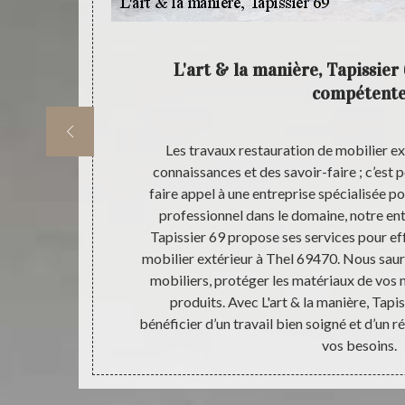
d’autres
L'art & la manière, Tapissier
compétent
fiée à prendre
Les travaux restauration de mobilier ex
. Mais à part
connaissances et des savoir-faire ; c’est 
issier 69 peut
faire appel à une entreprise spécialisée po
res travaux,
professionnel dans le domaine, notre entr
érieur ; la
Tapissier 69 propose ses services pour ef
e lit. En tant
mobilier extérieur à Thel 69470. Nous saur
Tapissier 69
mobiliers, protéger les matériaux de vos m
l que soit le
produits. Avec L'art & la manière, Tapis
bénéficier d’un travail bien soigné et d’un r
vos besoins.