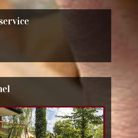
 service
hel