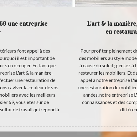
 69 une entreprise
L'art & la manière
e
en restaura
térieurs font appel à des
Pour profiter pleinement de
pourquoi il est important de
des mobiliers au style moder
ur s’en occuper. En tant que
à cause du soleil ; pensez à 
eprise L'art & la manière,
restaurer les mobiliers. Et d
fectuer une restauration de
appel à notre entreprise L'a
ons raviver la couleur de vos
une restauration de mobilier 
obiliers avec les meilleurs
années, notre entreprise L
sier 69, vous êtes sûr de
connaissances et des comp
ésultat de travail qui répond à
différen