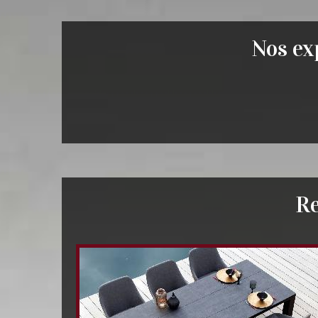
Nos exp
Re