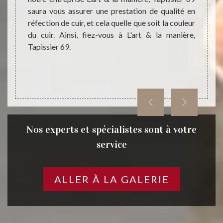
tion de
saura vous assurer une prestation de qualité en
que, n
ier 69,
réfection de cuir, et cela quelle que soit la couleur
qualit
s et de
du cuir. Ainsi, fiez-vous à L'art & la manière,
bénéfi
itement
Tapissier 69.
notre e
Nos experts et spécialistes sont à votre
service
ALLER À LA GALERIE