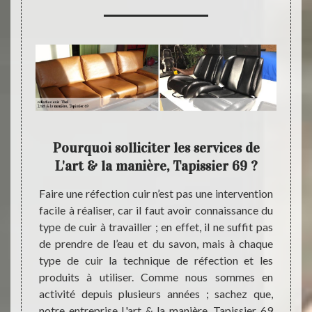
 : un
Pourquoi solliciter les services de
L
L'art & la manière, Tapissier 69 ?
u
maine ;
Faire une réfection cuir n’est pas une intervention
Si vous
sier 69
facile à réaliser, car il faut avoir connaissance du
cuir d
cations
type de cuir à travailler ; en effet, il ne suffit pas
perdre
de cuir
de prendre de l’eau et du savon, mais à chaque
appel 
à notre
type de cuir la technique de réfection et les
au plu
orés et
produits à utiliser. Comme nous sommes en
entre
ropres,
activité depuis plusieurs années ; sachez que,
propos
es qui
notre entreprise L'art & la manière, Tapissier 69
de vot