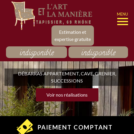
MENU
Estimation et
expertise gratuite
indisponible
indisponible
DÉBARRAS APPARTEMENT, CAVE, GRENIER,
SUCCESSIONS
Voir nos réalisations
PAIEMENT COMPTANT