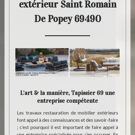
extérieur Saint Romain
De Popey 69490
 peut
L'art & la manière, Tapissier 69 une
Rest
vous
entreprise compétente
L
e L'art
Les travaux restauration de mobilier extérieurs
L'art
iliers
font appel à des connaissances et des savoir-faire
profes
ute son
; c’est pourquoi il est important de faire appel à
année
e. Pour
une entreprise spécialisée pour s’en occuper. En
nécess