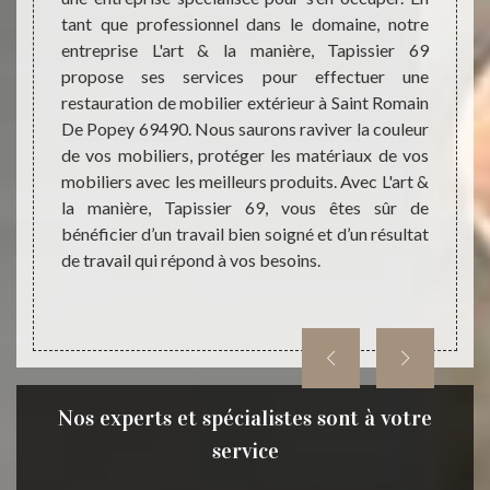
tionnel
tant que professionnel dans le domaine, notre
mobili
 ; nous
entreprise L'art & la manière, Tapissier 69
De Pop
oms. Et
propose ses services pour effectuer une
équipe
à Saint
restauration de mobilier extérieur à Saint Romain
diffic
L'art &
De Popey 69490. Nous saurons raviver la couleur
plasti
éplacer
de vos mobiliers, protéger les matériaux de vos
d’orig
er que,
mobiliers avec les meilleurs produits. Avec L'art &
nous a
service
la manière, Tapissier 69, vous êtes sûr de
confia
ionnels
bénéficier d’un travail bien soigné et d’un résultat
Tapiss
de travail qui répond à vos besoins.
jardin
Nos experts et spécialistes sont à votre
service