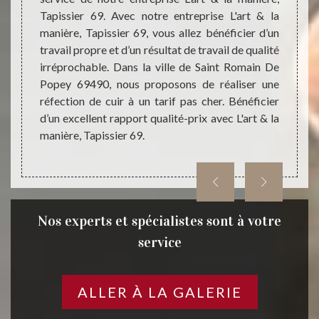
ce des
Tapissier 69. Avec notre entreprise L'art & la
Tapiss
 de la
manière, Tapissier 69, vous allez bénéficier d’un
une r
s 69490
travail propre et d’un résultat de travail de qualité
profes
ettre à
irréprochable. Dans la ville de Saint Romain De
que d
 de la
Popey 69490, nous proposons de réaliser une
couleu
y 69490
réfection de cuir à un tarif pas cher. Bénéficier
de qua
 L'art &
d’un excellent rapport qualité-prix avec L'art & la
manièr
manière, Tapissier 69.
Nos experts et spécialistes sont à votre
service
ALLER À LA GALERIE