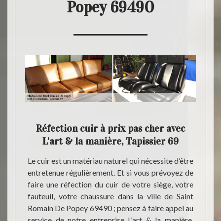
Popey 69490
9 un
Réfection cuir à prix pas cher avec
L
on
L'art & la manière, Tapissier 69
u
depuis
Le cuir est un matériau naturel qui nécessite d’être
Si vous
rt & la
entretenue régulièrement. Et si vous prévoyez de
cuir d
iée pour
faire une réfection du cuir de votre siège, votre
perdre
au cuir
fauteuil, votre chaussure dans la ville de Saint
appel 
 à Saint
Romain De Popey 69490 ; pensez à faire appel au
au plu
 à vous
service de notre entreprise L'art & la manière,
Popey 