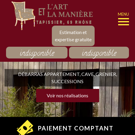
MENU
Estimation et
expertise gratuite
indisponible
indisponible
DÉBARRAS APPARTEMENT, CAVE, GRENIER,
SUCCESSIONS
Voir nos réalisations
PAIEMENT COMPTANT