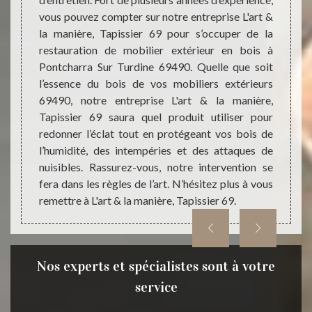
pour r
En tant
vous pouvez compter sur notre entreprise L'art &
extéri
 serons
la manière, Tapissier 69 pour s’occuper de la
une so
ériaux,
restauration de mobilier extérieur en bois à
entrep
 résine
Pontcharra Sur Turdine 69490. Quelle que soit
parfai
érience
l’essence du bois de vos mobiliers extérieurs
et dem
rt & la
69490, notre entreprise L'art & la manière,
restau
lleures
Tapissier 69 saura quel produit utiliser pour
sauro
érieurs
redonner l’éclat tout en protégeant vos bois de
d’exc
ble en
l’humidité, des intempéries et des attaques de
restau
rra Sur
nuisibles. Rassurez-vous, notre intervention se
meilleu
de L'art
fera dans les règles de l’art. N’hésitez plus à vous
remettre à L'art & la manière, Tapissier 69.
Nos experts et spécialistes sont à votre
service