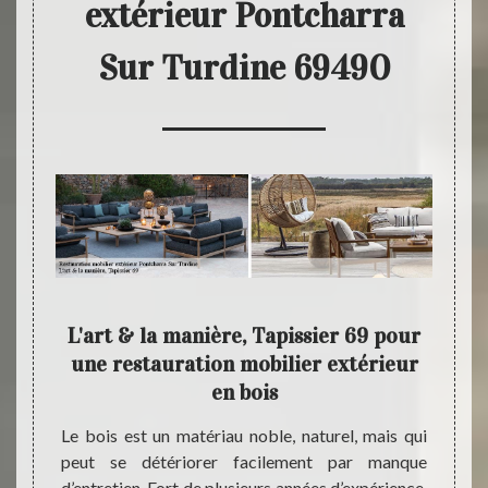
extérieur Pontcharra
Sur Turdine 69490
eur
L'art & la manière, Tapissier 69 pour
Fait
e,
une restauration mobilier extérieur
en bois
En fai
manièr
sier 69
Le bois est un matériau noble, naturel, mais qui
mobili
éaliser
peut se détériorer facilement par manque
mettre
dans la
d’entretien. Fort de plusieurs années d’expérience,