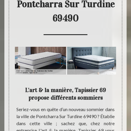
Pontcharra Sur Turdine
69490
ier :
L'art & la manière, Tapissier 69
L'a
69
propose différents sommiers
s
nnées ;
Seriez-vous en quête d’un nouveau sommier dans
rt & la
la ville de Pontcharra Sur Turdine 69490 ? Établie
Quel 
ver des
dans cette ville ; sachez que, chez notre
reche
dans la
entreprise L'art & la manière, Tapissier 69 vous
Turdin