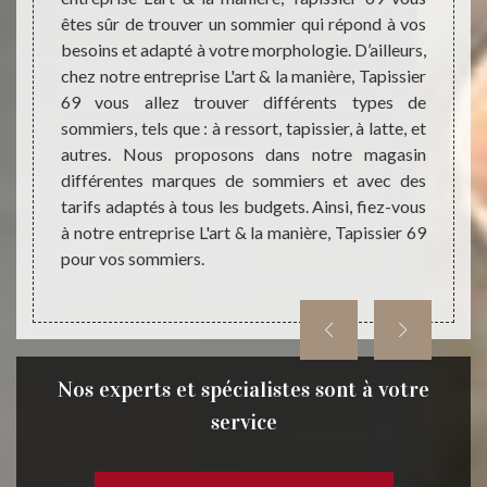
us êtes
êtes sûr de trouver un sommier qui répond à vos
manièr
a à vos
besoins et adapté à votre morphologie. D’ailleurs,
Ayant 
ier 69.
chez notre entreprise L'art & la manière, Tapissier
L'art 
ommiers
69 vous allez trouver différents types de
de mat
comme :
sommiers, tels que : à ressort, tapissier, à latte, et
votre 
rts, un
autres. Nous proposons dans notre magasin
manièr
evable
différentes marques de sommiers et avec des
matela
ue nous
tarifs adaptés à tous les budgets. Ainsi, fiez-vous
acheto
rra Sur
à notre entreprise L'art & la manière, Tapissier 69
ce qu
pour vos sommiers.
n’hési
Tapiss
Nos experts et spécialistes sont à votre
service