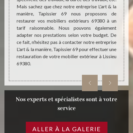
Mais sachez que chez notre entreprise L'art & la
propo
tion et
manière, Tapissier 69 nous proposons de
restau
riorer.
restaurer vos mobiliers extérieurs 69380 à un
69380.
à notre
tarif raisonnable. Nous pouvons également
mobil
69 pour
adapter nos prestations selon votre budget. De
mobili
iliers
ce fait, n’hésitez pas à contacter notre entreprise
la ma
anière,
L'art & la manière, Tapissier 69 pour effectuer une
bénéfic
rentes
restauration de votre mobilier extérieur à Lissieu
de tra
edonner
69380.
380.
Nos experts et spécialistes sont à votre
service
ALLER À LA GALERIE