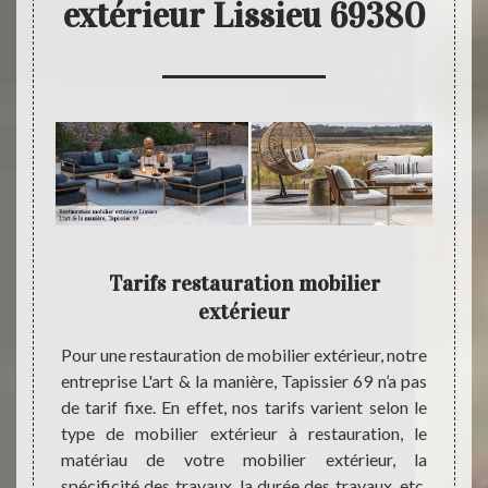
extérieur Lissieu 69380
,
Tarifs restauration mobilier
L'ar
os
extérieur
Pour une restauration de mobilier extérieur, notre
Les tr
entreprise L'art & la manière, Tapissier 69 n’a pas
font a
les en
de tarif fixe. En effet, nos tarifs varient selon le
; c’es
biliers
type de mobilier extérieur à restauration, le
une en
ste et
matériau de votre mobilier extérieur, la
tant q
nt être
spécificité des travaux, la durée des travaux, etc.
entre
er, en