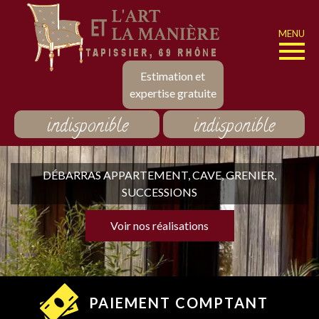
MENU
Estimation et
expertise gratuite
indisponible
indisponible
DÉBARRAS APPARTEMENT, CAVE, GRENIER,
SUCCESSIONS
Voir nos réalisations
PAIEMENT COMPTANT