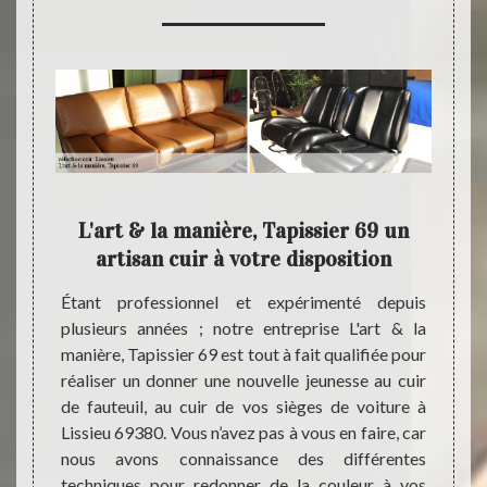
tre
L'art & la manière, Tapissier 69 un
Réf
artisan cuir à votre disposition
L
isan du
Étant professionnel et expérimenté depuis
Le cuir
ser une
plusieurs années ; notre entreprise L'art & la
entret
u 69380,
manière, Tapissier 69 est tout à fait qualifiée pour
faire 
on nos
réaliser un donner une nouvelle jeunesse au cuir
fauteu
ner une
de fauteuil, au cuir de vos sièges de voiture à
69380 
res sur
Lissieu 69380. Vous n’avez pas à vous en faire, car
entrep
ce des
nous avons connaissance des différentes
notre 
tiliser
techniques pour redonner de la couleur à vos
vous a