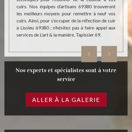
ers vont
cuirs. Nos équipes d’artisans 69380 trouveront
résult
et dans
les meilleurs moyens pour remettre à neuf vos
la vil
 plus à
cuirs. Ainsi, pour s’occuper de la réfection de cuir
réalis
anière,
à Lissieu 69380 ; n’hésitez pas à faire appel aux
Bénéfi
services de L'art & la manière, Tapissier 69.
avec L'
Nos experts et spécialistes sont à votre
service
ALLER À LA GALERIE