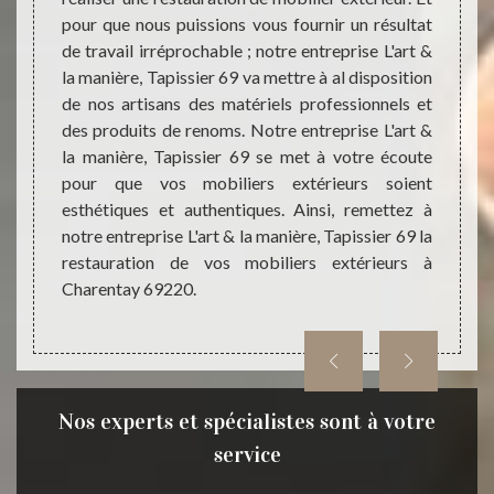
edonner
pour que nous puissions vous fournir un résultat
tant q
rieurs,
de travail irréprochable ; notre entreprise L'art &
entre
; nous
la manière, Tapissier 69 va mettre à al disposition
propo
reprise
de nos artisans des matériels professionnels et
restau
ttoyer,
des produits de renoms. Notre entreprise L'art &
69220.
rés des
la manière, Tapissier 69 se met à votre écoute
mobil
à notre
pour que vos mobiliers extérieurs soient
mobili
69 pour
esthétiques et authentiques. Ainsi, remettez à
la ma
ace en
notre entreprise L'art & la manière, Tapissier 69 la
bénéfic
arentay
restauration de vos mobiliers extérieurs à
de tra
Charentay 69220.
Nos experts et spécialistes sont à votre
service