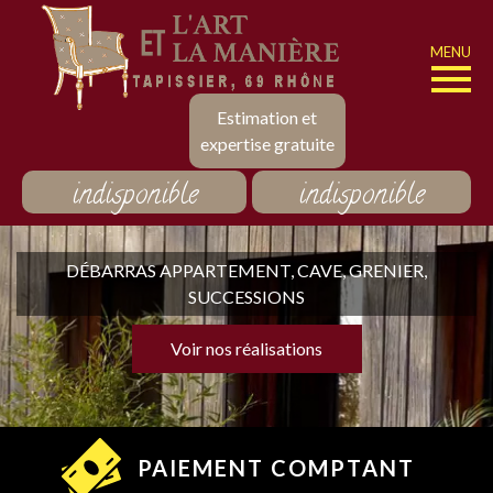
MENU
Estimation et
expertise gratuite
indisponible
indisponible
DÉBARRAS APPARTEMENT, CAVE, GRENIER,
SUCCESSIONS
Voir nos réalisations
PAIEMENT COMPTANT