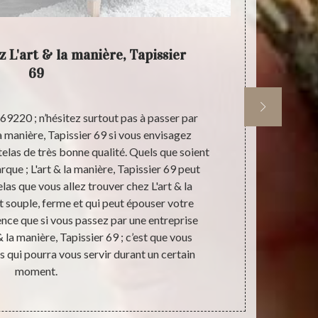
 L'art & la manière, Tapissier
L'art &
69
 69220 ; n’hésitez surtout pas à passer par
L'art & la 
la manière, Tapissier 69 si vous envisagez
plusieurs ann
telas de très bonne qualité. Quels que soient
est siégée d
rque ; L'art & la manière, Tapissier 69 peut
au profit 
las que vous allez trouver chez L'art & la
Tapissier
t souple, ferme et qui peut épouser votre
Disposan
nce que si vous passez par une entreprise
convenablem
 la manière, Tapissier 69 ; c’est que vous
L'art & la m
s qui pourra vous servir durant un certain
matelas et so
moment.
Tapissier 6