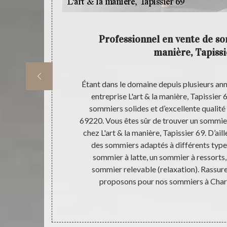
déplacer
Professionnel en vente de so
manière, Tapissi
 matelas dans
Étant dans le domaine depuis plusieurs ann
 L'art & la
entreprise L'art & la manière, Tapissier 
 la manière,
sommiers solides et d’excellente qualité 
icile pour
69220. Vous êtes sûr de trouver un sommie
us nous avez
chez L'art & la manière, Tapissier 69. D’ai
Tapissier 69 ;
des sommiers adaptés à différents type
ous tant que
sommier à latte, un sommier à ressorts,
rticuliers ou
sommier relevable (relaxation). Rassure
te gratuité de
proposons pour nos sommiers à Chare