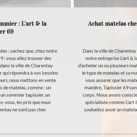
mmier : L'art & la
Achat matelas chez
er 69
ées ; sachez que, chez notre
Dans la ville de Charentay
69 ; vous allez trouver des
notre entreprise L'art & 
dans la ville de Charentay
d’acheter un ou plusieurs ma
r qui répondra à vos besoins
le type de matelas et sa ma
lleurs, nous mettons en vente
vous assurer que les mate
s de matelas, comme : un
manière, Tapissier 69 son
 un sommier tapissier, un
corps. Nous avons conscie
z-vous, les prix que nous
spécialisée comme L'art &
ntay ne sont pas cher.
souhaitez avoir un matela