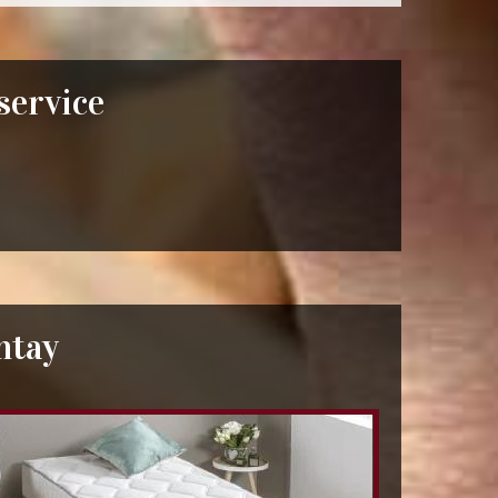
 service
ntay