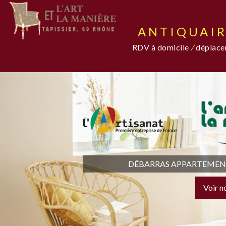
ANTIQUAIR
RDV à domicile
/
déplacem
DÉBARRAS APPARTEMENT,
Voir n