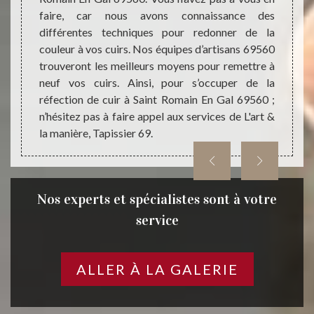
ez que,
faire, car nous avons connaissance des
meuble
sier 69
différentes techniques pour redonner de la
dispo
lité en
couleur à vos cuirs. Nos équipes d’artisans 69560
qualif
 couleur
trouveront les meilleurs moyens pour remettre à
pour r
anière,
neuf vos cuirs. Ainsi, pour s’occuper de la
fourni
réfection de cuir à Saint Romain En Gal 69560 ;
aux n
n’hésitez pas à faire appel aux services de L'art &
allons
la manière, Tapissier 69.
faire.
Nos experts et spécialistes sont à votre
service
ALLER À LA GALERIE