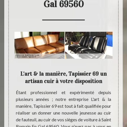
Gal 69560
s de
L'art & la manière, Tapissier 69 un
L'
9 ?
artisan cuir à votre disposition
vention
Étant professionnel et expérimenté depuis
Instal
sance du
plusieurs années ; notre entreprise L'art & la
69560
ffit pas
manière, Tapissier 69 est tout à fait qualifiée pour
Tapiss
 chaque
réaliser un donner une nouvelle jeunesse au cuir
pour r
 et les
de fauteuil, au cuir de vos sièges de voiture à Saint
en act
mes en
Romain En Gal 69560. Vous n’avez pas à vous en
aptes 