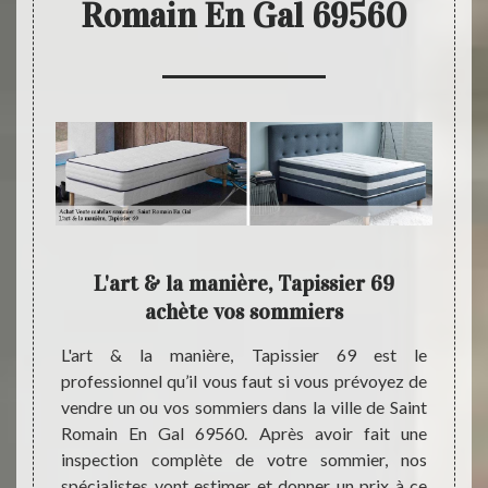
Romain En Gal 69560
9 un
L'art & la manière, Tapissier 69
L'ar
de
achète vos sommiers
des 
L'art & la manière, Tapissier 69 est le
Étant 
professionnel qu’il vous faut si vous prévoyez de
notre 
e vous
vendre un ou vos sommiers dans la ville de Saint
est de
 En Gal
Romain En Gal 69560. Après avoir fait une
Saint
anière,
inspection complète de votre sommier, nos
sommi
. Ayant
spécialistes vont estimer et donner un prix à ce
maniè
rt & la