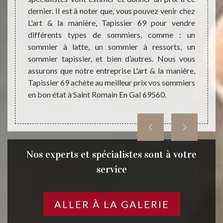
dernier. Il est à noter que, vous pouvez venir chez
différ
iau de
L'art & la manière, Tapissier 69 pour vendre
compét
surtout
différents types de sommiers, comme : un
ressort
rt & la
sommier à latte, un sommier à ressorts, un
Vous 
anciens
sommier tapissier, et bien d’autres. Nous vous
adapt
 ; nous
assurons que notre entreprise L'art & la manière,
entrep
ssus de
Tapissier 69 achète au meilleur prix vos sommiers
fait, n
 fait,
en bon état à Saint Romain En Gal 69560.
Tapiss
anière,
Saint 
Nos experts et spécialistes sont à votre
service
ALLER À LA GALERIE