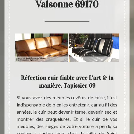
Valsonne 69170
tre
Réfection cuir fiable avec L'art & la
L'ar
manière, Tapissier 69
isan du
Si vous avez des meubles revêtus de cuire, il est
Étant 
ser une
indispensable de bien les entretenir, car au fil des
notre 
 Clement
années, le cuir peut devenir terne, devenir sec et
dispos
à votre
montrer des craquelures. Et si le cuir de vos
nécess
ns qui
meubles, des sièges de votre voiture a perdu sa
dans 
réparer
couleur ; sachez que, dans la ville de Saint
69170.