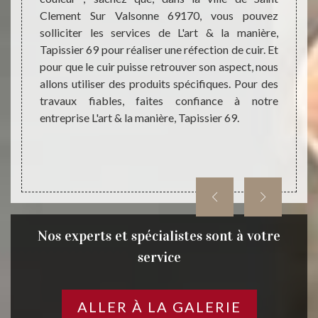
à notre
Clement Sur Valsonne 69170, vous pouvez
du cuir
t quel
solliciter les services de L'art & la manière,
assure
vailler.
Tapissier 69 pour réaliser une réfection de cuir. Et
trava
on avec
pour que le cuir puisse retrouver son aspect, nous
durabl
e fait,
allons utiliser des produits spécifiques. Pour des
L'art &
art & la
travaux fiables, faites confiance à notre
le cuir
entreprise L'art & la manière, Tapissier 69.
sera p
Nos experts et spécialistes sont à votre
service
ALLER À LA GALERIE