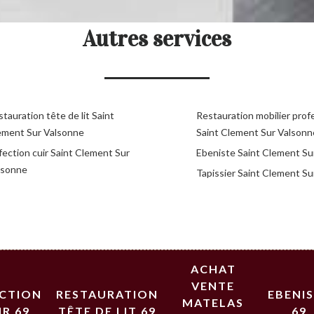
Autres services
tauration tête de lit Saint
Restauration mobilier prof
ement Sur Valsonne
Saint Clement Sur Valsonn
fection cuir Saint Clement Sur
Ebeniste Saint Clement Su
lsonne
Tapissier Saint Clement S
ACHAT
VENTE
ECTION
RESTAURATION
EBENI
MATELAS
IR 69
TÊTE DE LIT 69
69