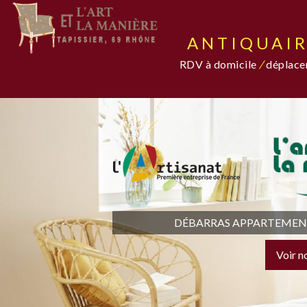
ANTIQUAIR
RDV à domicile
/
déplacem
DÉBARRAS APPARTEMENT,
Voir n