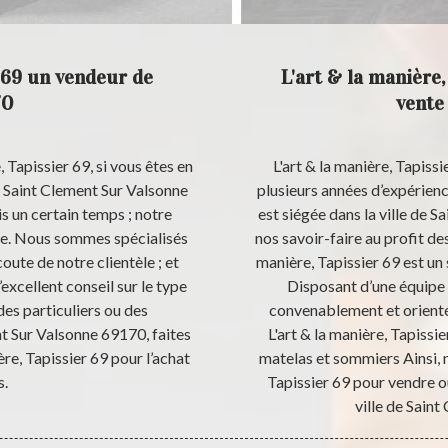
r 69 un vendeur de
L'art & la manière,
70
vente
, Tapissier 69, si vous êtes en
L'art & la manière, Tapissi
e Saint Clement Sur Valsonne
plusieurs années d’expérience
is un certain temps ; notre
est siégée dans la ville de 
nce. Nous sommes spécialisés
nos savoir-faire au profit des
ute de notre clientèle ; et
manière, Tapissier 69 est un
xcellent conseil sur le type
Disposant d’une équipe 
es particuliers ou des
convenablement et orienté
nt Sur Valsonne 69170, faites
L'art & la manière, Tapissi
ère, Tapissier 69 pour l’achat
matelas et sommiers Ainsi, n’
s.
Tapissier 69 pour vendre o
ville de Sain