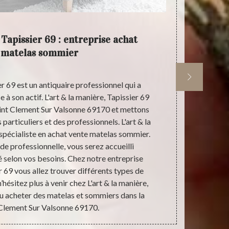
 Tapissier 69 : entreprise achat
Profe
 matelas sommier
er 69 est un antiquaire professionnel qui a
Étant dans l
 à son actif. L'art & la manière, Tapissier 69
entreprise
Saint Clement Sur Valsonne 69170 et mettons
sommiers sol
 particuliers et des professionnels. L'art & la
Sur Valsonne 
 spécialiste en achat vente matelas sommier.
vos besoi
de professionnelle, vous serez accueilli
mettons en v
 selon vos besoins. Chez notre entreprise
comme : 
er 69 vous allez trouver différents types de
tapissier, un
hésitez plus à venir chez L'art & la manière,
nous propo
u acheter des matelas et sommiers dans la
t Clement Sur Valsonne 69170.