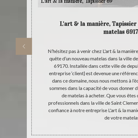
achat de
L'art & la manière, Tapissie
matelas 691
pouvez venir
N’hésitez pas à venir chez L'art & la manière
 acheter un ou
quête d’un nouveau matelas dans la ville d
ise L'art & la
69170. Installée dans cette ville de depu
ical, en latex
entreprise ‘client} est devenue une référe
 au meilleur
dans ce domaine, nous nous mettons à l’éco
re entreprise
sommes dans la capacité de vous donner d’e
n prix d’achat
de matelas à acheter. Que vous êtes d
ue vous soyez
professionnels dans la ville de Saint Cleme
ne, n’hésitez
confiance à notre entreprise L'art & la mani
69.
de votre matela