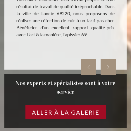
tion de
résultat de travail de qualité irréprochable. Dans
des si
ier 69,
la ville de Lancie 69220, nous proposons de
n’allo
s et de
réaliser une réfection de cuir à un tarif pas cher.
cuir, 
itement
Bénéficier d’un excellent rapport qualité-prix
couleu
avec L'art & la manière, Tapissier 69.
prévoy
faites 
Nos experts et spécialistes sont à votre
service
ALLER À LA GALERIE