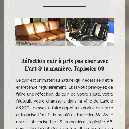
 : un
Réfection cuir à prix pas cher avec
Un
L'art & la manière, Tapissier 69
vo
maine ;
Le cuir est un matériau naturel qui nécessite d’être
sier 69
entretenue régulièrement. Et si vous prévoyez de
Il est 
cations
faire une réfection du cuir de votre siège, votre
profes
de cuir
fauteuil, votre chaussure dans la ville de Lancie
69 si 
à notre
69220 ; pensez à faire appel au service de notre
cuir à 
orés et
entreprise L'art & la manière, Tapissier 69. Avec
entre
ropres,
notre entreprise L'art & la manière, Tapissier 69,
trouve
es qui
vous allez bénéficier d’un travail propre et d’un
en éta