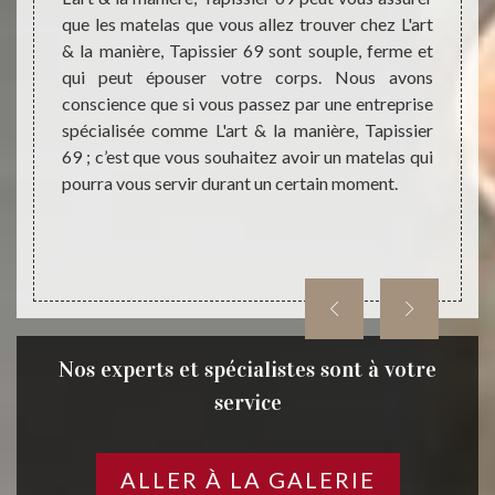
dre aux
que les matelas que vous allez trouver chez L'art
la man
 69220,
& la manière, Tapissier 69 sont souple, ferme et
en ven
’écoute
qui peut épouser votre corps. Nous avons
de ma
 de bon
conscience que si vous passez par une entreprise
sommie
er chez
spécialisée comme L'art & la manière, Tapissier
sommie
rez pas
69 ; c’est que vous souhaitez avoir un matelas qui
les pr
pourra vous servir durant un certain moment.
Lancie
Nos experts et spécialistes sont à votre
service
ALLER À LA GALERIE