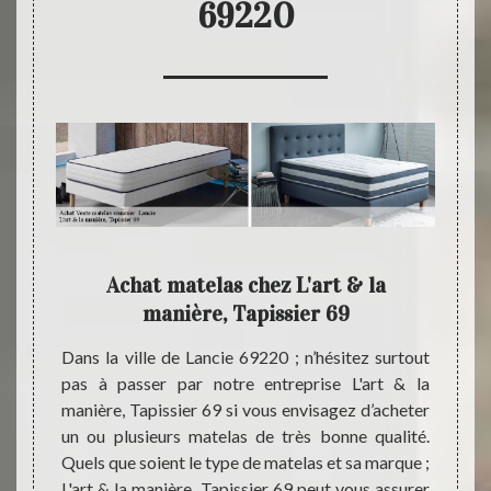
69220
69
Achat matelas chez L'art & la
Prof
manière, Tapissier 69
L
e, vous
Dans la ville de Lancie 69220 ; n’hésitez surtout
Étant 
sier 69
pas à passer par notre entreprise L'art & la
sachez
s. Chez
manière, Tapissier 69 si vous envisagez d’acheter
manièr
 sûr de
un ou plusieurs matelas de très bonne qualité.
sommie
mme des
Quels que soient le type de matelas et sa marque ;
ville 
ui sont
L'art & la manière, Tapissier 69 peut vous assurer
sommie