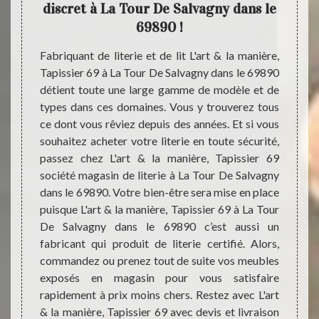
agny
discret à La Tour De Salvagny dans le
De
69890 !
touj
ie chez
Fabriquant de literie et de lit L'art & la manière,
e monde
Tapissier 69 à La Tour De Salvagny dans le 69890
Voulez
plement
détient toute une large gamme de modèle et de
par de 
ts types
types dans ces domaines. Vous y trouverez tous
La Tou
our vos
ce dont vous rêviez depuis des années. Et si vous
près 
sionnel
souhaitez acheter votre literie en toute sécurité,
habita
rt & la
passez chez L'art & la manière, Tapissier 69
Nous 
ique de
société magasin de literie à La Tour De Salvagny
Tapiss
0. Elle
dans le 69890. Votre bien-être sera mise en place
liter
top et
puisque L'art & la manière, Tapissier 69 à La Tour
trouve
de ses
De Salvagny dans le 69890 c’est aussi un
la rec
e. Vous
fabricant qui produit de literie certifié. Alors,
avec t
hoix de
commandez ou prenez tout de suite vos meubles
la man
exposés en magasin pour vous satisfaire
la rec
rapidement à prix moins chers. Restez avec L'art
matière
& la manière, Tapissier 69 avec devis et livraison