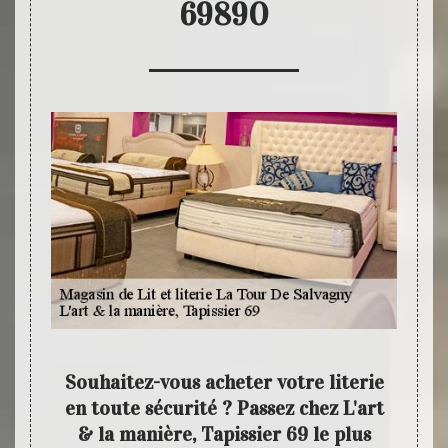
69890
issez
Souhaitez-vous acheter votre literie
Nou
maine.
en toute sécurité ? Passez chez L'art
ma
ière,
& la manière, Tapissier 69 le plus
ouvre