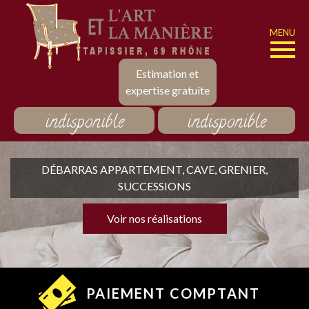
MENU
Estimation et
expertise gratuite
indisponible
indisponible
DÉBARRAS APPARTEMENT, CAVE, GRENIER,
SUCCESSIONS
Voir nos réalisations
PAIEMENT COMPTANT