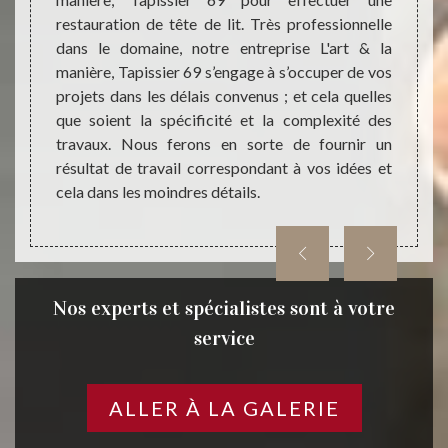
aitez à
Quel q
restauration de tête de lit. Très professionnelle
années
lit : 
dans le domaine, notre entreprise L'art & la
 L'art &
entrep
manière, Tapissier 69 s’engage à s’occuper de vos
ure de
revalo
projets dans les délais convenus ; et cela quelles
ins en
résult
que soient la spécificité et la complexité des
lle de
mettre
travaux. Nous ferons en sorte de fournir un
résultat de travail correspondant à vos idées et
cela dans les moindres détails.
Nos experts et spécialistes sont à votre
service
ALLER À LA GALERIE