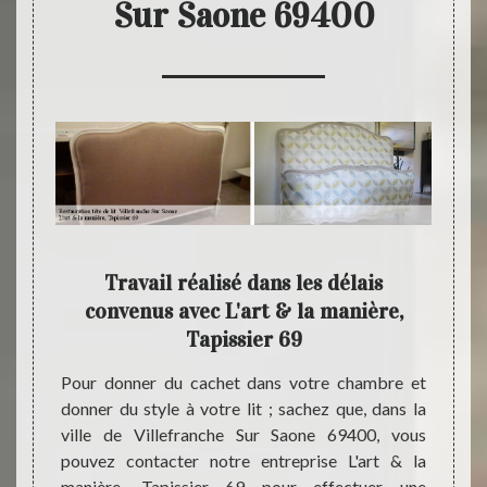
Sur Saone 69400
69
Travail réalisé dans les délais
convenus avec L'art & la manière,
Tapissier 69
 de lit
Si vou
 ; vous
tête d
Pour donner du cachet dans votre chambre et
rt & la
entrep
donner du style à votre lit ; sachez que, dans la
ns des
la man
ville de Villefranche Sur Saone 69400, vous
es pour
pour s
pouvez contacter notre entreprise L'art & la
 goûts,
dans l
manière, Tapissier 69 pour effectuer une