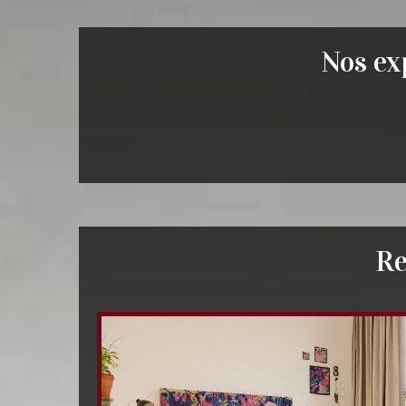
Nos exp
Re