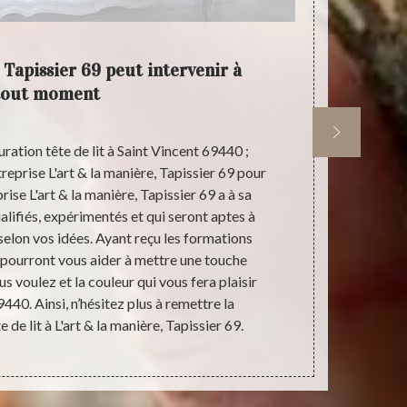
 Tapissier 69 peut intervenir à
L'art 
tout moment
ration tête de lit à Saint Vincent 69440 ;
Pour s’occu
reprise L'art & la manière, Tapissier 69 pour
Vincent 69440
ise L'art & la manière, Tapissier 69 a à sa
69. Mais à 
alifiés, expérimentés et qui seront aptes à
peut égalemen
 selon vos idées. Ayant reçu les formations
la restaurati
 pourront vous aider à mettre une touche
restaur
us voulez et la couleur qui vous fera plaisir
restauration m
9440. Ainsi, n’hésitez plus à remettre la
manière, Tapi
 de lit à L'art & la manière, Tapissier 69.
assurer un t