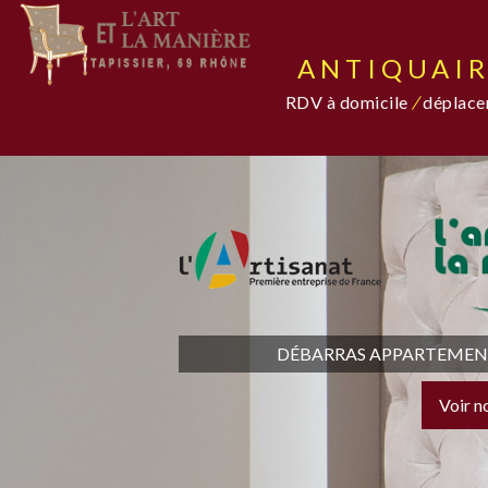
ANTIQUAIR
RDV à domicile
/
déplacem
DÉBARRAS APPARTEMENT,
Voir n