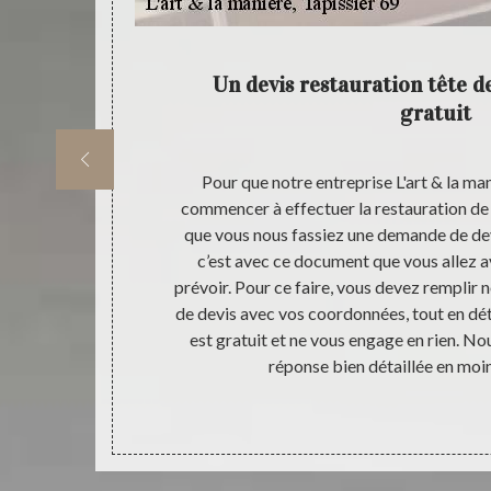
 des
Un devis restauration tête de
gratuit
es de notre
Pour que notre entreprise L'art & la man
ravaux de
commencer à effectuer la restauration de tê
vous souhaitez
que vous nous fassiez une demande de dev
 en parfait
c’est avec ce document que vous allez a
nel, notre
prévoir. Pour ce faire, vous devez remplir
 une nouvelle
de devis avec vos coordonnées, tout en déta
tériau qui
est gratuit et ne vous engage en rien. No
 restauration
réponse bien détaillée en moi
la manière,