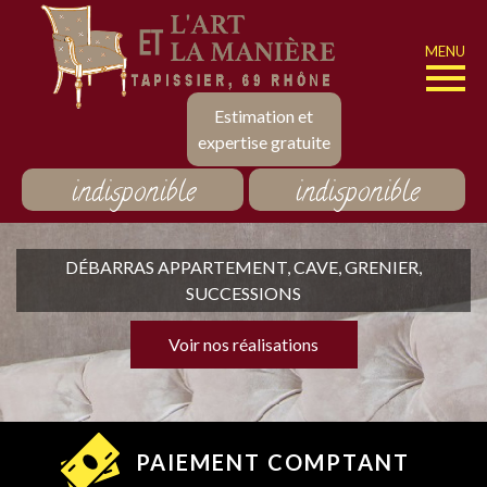
MENU
Estimation et
expertise gratuite
indisponible
indisponible
DÉBARRAS APPARTEMENT, CAVE, GRENIER,
SUCCESSIONS
Voir nos réalisations
PAIEMENT COMPTANT