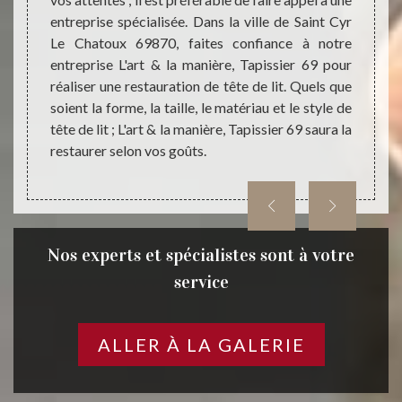
ner et
Saint
entreprise spécialisée. Dans la ville de Saint Cyr
ouleur,
mettr
Le Chatoux 69870, faites confiance à notre
ation de
possib
entreprise L'art & la manière, Tapissier 69 pour
issions
répond
réaliser une restauration de tête de lit. Quels que
 de vos
votre 
soient la forme, la taille, le matériau et le style de
 goûts,
à cont
tête de lit ; L'art & la manière, Tapissier 69 saura la
Tapiss
restaurer selon vos goûts.
Nos experts et spécialistes sont à votre
service
ALLER À LA GALERIE