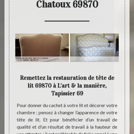
Chatoux 69870
 pour
Remettez la restauration de tête de
Pro
jets
lit 69870 à L'art & la manière,
Tapissier 69
rt & la
La res
nner un
un nou
Pour donner du cachet à votre lit et décorer votre
icité à
derniè
chambre ; pensez à changer l’apparence de votre
870. En
nécess
tête de lit. Et pour bénéficier d’un travail de
dans le
L'art 
qualité et d’un résultat de travail à la hauteur de
anière,
restau
vos attentes ; il est préférable de faire appel à une