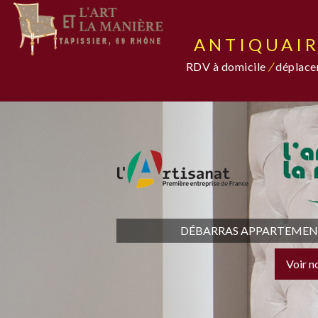
ANTIQUAIR
RDV à domicile
/
déplacem
DÉBARRAS APPARTEMENT,
Voir n