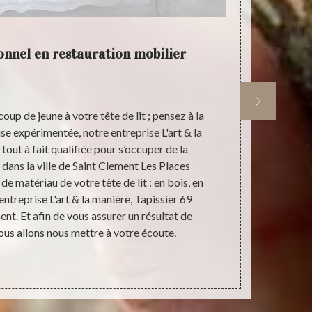
ionnel en restauration mobilier
L'art
oup de jeune à votre tête de lit ; pensez à la
De l’idée de 
ise expérimentée, notre entreprise L'art & la
de votre pr
tout à fait qualifiée pour s’occuper de la
manière, Tap
t dans la ville de Saint Clement Les Places
faire nécessai
de matériau de votre tête de lit : en bois, en
la forme et l
e entreprise L'art & la manière, Tapissier 69
années d’exp
ent. Et afin de vous assurer un résultat de
Tapissier
nous allons nous mettre à votre écoute.
besoins en 