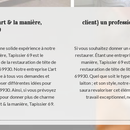
art & la manière,
client} un profess
9
une solide expérience à notre
Si vous souhaitez donner un c
ère, Tapissier 69 est le
restaurer. Étant une entrepr
 de la restauration de tête de
manière, Tapissier 69 est 
 69930. Notre entreprise L'art
restauration de tête de li
re à tous vos demandes et
69930. Quel que soit le type 
ser différentes idées pour
laiton ; et son style, notr
9930. Ainsi, si vous prévoyez
saura revaloriser cet élém
t pour donner plus de charme
travail exceptionnel, 
t & la manière, Tapissier 69.