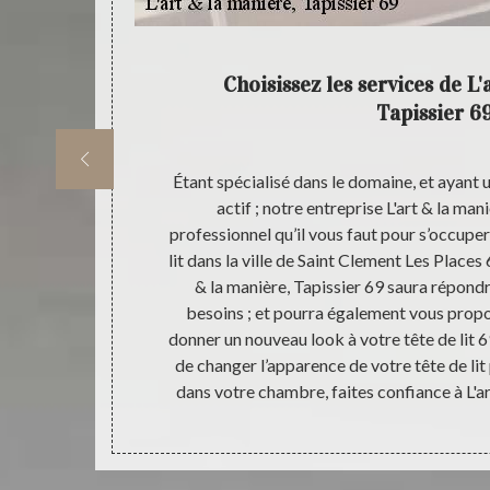
occuper
Choisissez les services de L'
Tapissier 6
lle de Saint
Étant spécialisé dans le domaine, et ayant 
 L'art & la
actif ; notre entreprise L'art & la mani
 L'art & la
professionnel qu’il vous faut pour s’occuper
s travaux,
lit dans la ville de Saint Clement Les Places
térieur ; la
& la manière, Tapissier 69 saura répond
professionnel.
besoins ; et pourra également vous propo
uhaitez faire,
donner un nouveau look à votre tête de lit 6
n occuper dans
de changer l’apparence de votre tête de li
insi, faites
dans votre chambre, faites confiance à L'ar
sier 69.