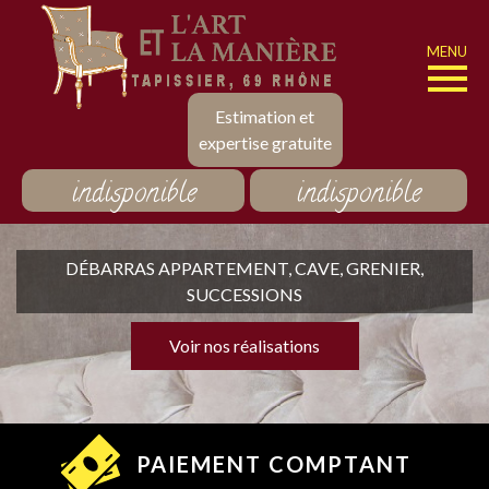
MENU
Estimation et
expertise gratuite
indisponible
indisponible
DÉBARRAS APPARTEMENT, CAVE, GRENIER,
SUCCESSIONS
Voir nos réalisations
PAIEMENT COMPTANT