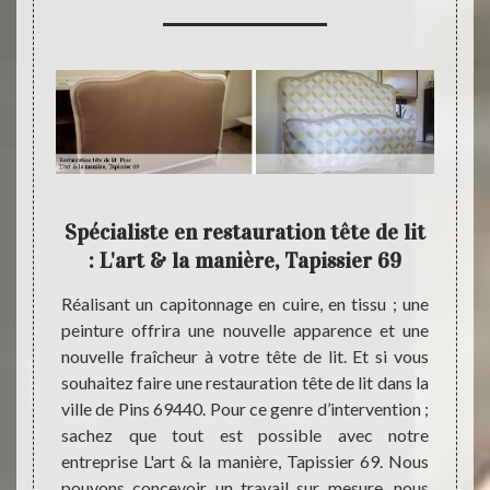
votre
Spécialiste en restauration tête de lit
e lit
: L'art & la manière, Tapissier 69
co
iginal,
Réalisant un capitonnage en cuire, en tissu ; une
ille de
peinture offrira une nouvelle apparence et une
Pour 
 notre
nouvelle fraîcheur à votre tête de lit. Et si vous
donner
. Notre
souhaitez faire une restauration tête de lit dans la
ville 
 se met
ville de Pins 69440. Pour ce genre d’intervention ;
entrep
s idées
sachez que tout est possible avec notre
effect
 dans la
entreprise L'art & la manière, Tapissier 69. Nous
profes
projet,
pouvons concevoir un travail sur mesure, nous
L'art