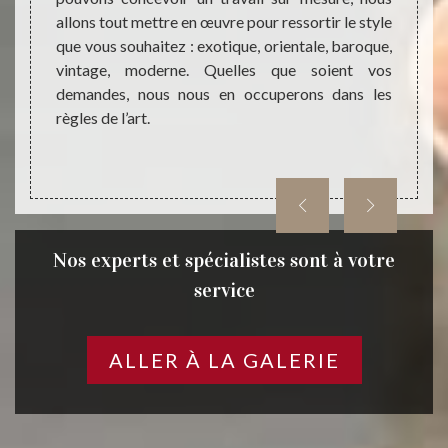
0 vous
allons tout mettre en œuvre pour ressortir le style
s’occu
sur le
que vous souhaitez : exotique, orientale, baroque,
; et c
tière à
vintage, moderne. Quelles que soient vos
comple
40.
demandes, nous nous en occuperons dans les
fourni
règles de l’art.
idées e
Nos experts et spécialistes sont à votre
service
ALLER À LA GALERIE