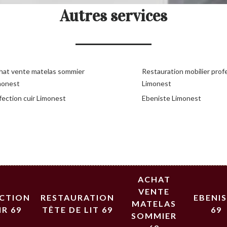
Autres services
hat vente matelas sommier
Restauration mobilier prof
monest
Limonest
fection cuir Limonest
Ebeniste Limonest
ACHAT
VENTE
ECTION
RESTAURATION
EBENI
MATELAS
IR 69
TÊTE DE LIT 69
69
SOMMIER