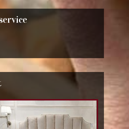
 service
t