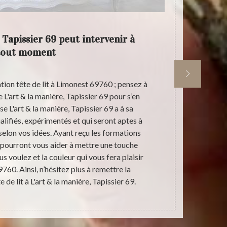
 Tapissier 69 peut intervenir à
L'art 
tout moment
tion tête de lit à Limonest 69760 ; pensez à
Pour s’occupe
 L'art & la manière, Tapissier 69 pour s’en
69760 ; fie
e L'art & la manière, Tapissier 69 a à sa
Mais à part 
alifiés, expérimentés et qui seront aptes à
également s’
 selon vos idées. Ayant reçu les formations
restauration
 pourront vous aider à mettre une touche
restaur
us voulez et la couleur qui vous fera plaisir
restauration m
9760. Ainsi, n’hésitez plus à remettre la
manière, Tapi
 de lit à L'art & la manière, Tapissier 69.
assurer un t