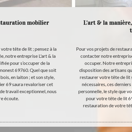
stauration mobilier
L'art & la manière,
otre tête de lit ; pensez à la
Pour vos projets de restaura
, notre entreprise L'art & la
contacter notre entreprise
lifiée pour s’occuper de la
occuper. Notre entrepris
 Limonest 69760. Quel que soit
disposition des artisans qu
bois, en laiton ; et son style,
restaurer votre tête de lit
ier 69 saura revaloriser cet
nécessaires, ces derniers
 de travail exceptionnel, nous
personnelle, le style que vo
re écoute.
pour votre tête de lit 6
restauration de votre tête