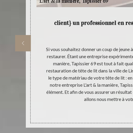
art & la
client} un professionnel en re
 offrira une
Si vous souhaitez donner un coup de jeune à v
e lit. Et si
restaurer. Étant une entreprise expérimentée
lle de Limonest
manière, Tapissier 69 est tout à fait qua
 possible avec
restauration de tête de lit dans la ville de
s pouvons
le type de matériau de votre tête de lit : en 
en œuvre pour
notre entreprise L'art & la manière, Tapiss
le, baroque,
élément. Et afin de vous assurer un résultat
us nous en
allons nous mettre à vot