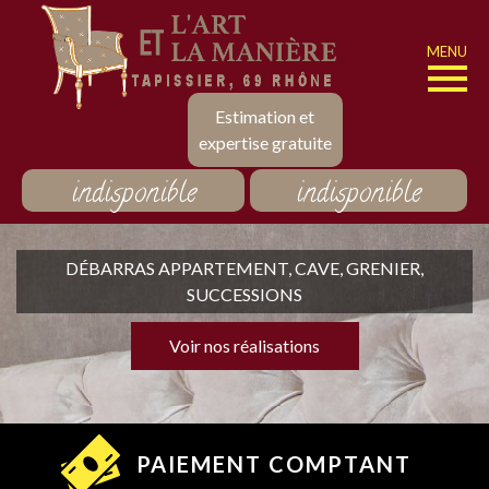
MENU
Estimation et
expertise gratuite
indisponible
indisponible
DÉBARRAS APPARTEMENT, CAVE, GRENIER,
SUCCESSIONS
Voir nos réalisations
PAIEMENT COMPTANT