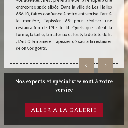
ois, en
faire,
entreprise spécialisée. Dans la ville de Les Halles
rt & la
demand
69610, faites confiance à notre entreprise L'art &
er cet
détail
la manière, Tapissier 69 pour réaliser une
ltat de
vous e
restauration de tête de lit. Quels que soient la
ettre à
une ré
forme, la taille, le matériau et le style de tête de lit
; L'art & la manière, Tapissier 69 saura la restaurer
selon vos goûts.
Nos experts et spécialistes sont à votre
service
ALLER À LA GALERIE