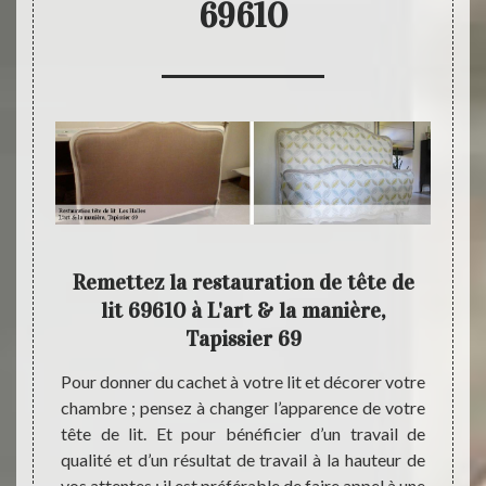
69610
Remettez la restauration de tête de
Un d
lit 69610 à L'art & la manière,
Tapissier 69
à votre
Pour q
ant une
Tapiss
Pour donner du cachet à votre lit et décorer votre
L'art &
restau
chambre ; pensez à changer l’apparence de votre
alifiée
vous n
tête de lit. Et pour bénéficier d’un travail de
 de lit
import
qualité et d’un résultat de travail à la hauteur de
soit le
allez 
vos attentes ; il est préférable de faire appel à une