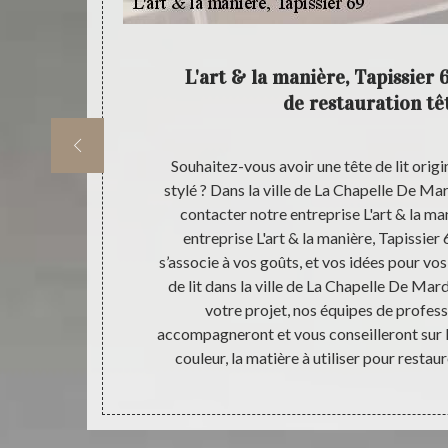
elle De
L'art & la manière, Tapissier 
de restauration têt
 69 puisse
Souhaitez-vous avoir une tête de lit origi
st nécessaire
stylé ? Dans la ville de La Chapelle De Ma
portant, car
contacter notre entreprise L'art & la ma
u budget à
entreprise L'art & la manière, Tapissier
re de demande
s’associe à vos goûts, et vos idées pour vos
ets. Ce devis
de lit dans la ville de La Chapelle De Mar
envoyer une
votre projet, nos équipes de profes
.
accompagneront et vous conseilleront sur le 
couleur, la matière à utiliser pour restau