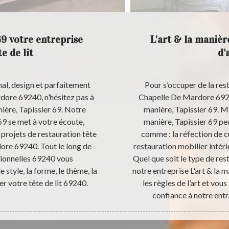
69 votre entreprise
L'art & la manièr
e de lit
d’
nal, design et parfaitement
Pour s’occuper de la resta
rdore 69240, n’hésitez pas à
Chapelle De Mardore 69240 
nière, Tapissier 69. Notre
manière, Tapissier 69. Mai
 69 se met à votre écoute,
manière, Tapissier 69 pe
 projets de restauration tête
comme : la réfection de cui
dore 69240. Tout le long de
restauration mobilier intéri
sionnelles 69240 vous
Quel que soit le type de res
style, la forme, le thème, la
notre entreprise L'art & la 
rer votre tête de lit 69240.
les règles de l’art et vous
confiance à notre entre