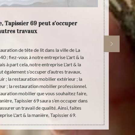
e, Tapissier 69 peut s’occuper
Tra
autres travaux
uration de tête de lit dans la ville de La
Intervenant
; fiez-vous à notre entreprise L'art & la
années, not
s à part cela, notre entreprise L'art & la
pour concevo
ut également s’occuper d’autres travaux,
irréprochabl
r ; la restauration mobilier extérieur ; la
ont suivi 
eur ; la restauration mobilier professionnel.
restaurer diff
tauration mobilier que vous souhaitez faire,
pourrons cap
manière, Tapissier 69 saura s’en occuper dans
lit pour la
 assurer un travail de qualité. Ainsi, faites
projet
prise L'art & la manière, Tapissier 69.