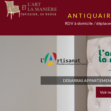
ANTIQUAIR
RDV à domicile
/
déplacem
DÉBARRAS APPARTEMENT,
Voir n