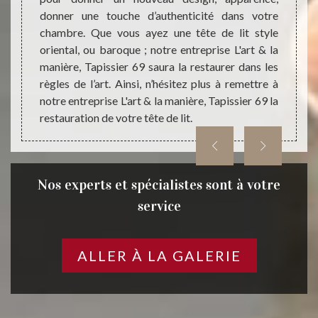
esign à
donner une touche d’authenticité dans votre
s’enga
e fait,
chambre. Que vous ayez une tête de lit style
délais
art & la
oriental, ou baroque ; notre entreprise L'art & la
spécif
manière, Tapissier 69 saura la restaurer dans les
ferons
règles de l’art. Ainsi, n’hésitez plus à remettre à
corre
notre entreprise L'art & la manière, Tapissier 69 la
moindr
restauration de votre tête de lit.
Nos experts et spécialistes sont à votre
service
ALLER À LA GALERIE