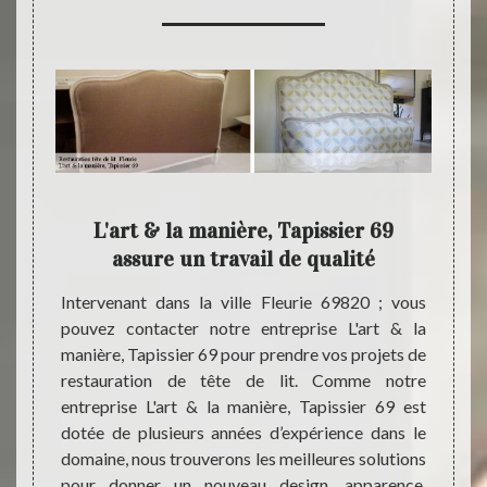
tre
L'art & la manière, Tapissier 69
assure un travail de qualité
co
 et que
Intervenant dans la ville Fleurie 69820 ; vous
emps ;
pouvez contacter notre entreprise L'art & la
Pour 
re tête
manière, Tapissier 69 pour prendre vos projets de
donner
vention
restauration de tête de lit. Comme notre
ville 
z faire
entreprise L'art & la manière, Tapissier 69 est
notre 
rt & la
dotée de plusieurs années d’expérience dans le
pour e
service
domaine, nous trouverons les meilleures solutions
Très 
aptes à
pour donner un nouveau design, apparence,
entre