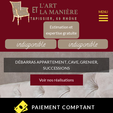
MENU
Estimation et
expertise gratuite
indisponible
indisponible
DÉBARRAS APPARTEMENT, CAVE, GRENIER,
SUCCESSIONS
Voir nos réalisations
PAIEMENT COMPTANT