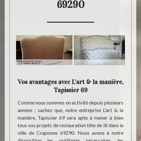
69290
de lit
Vos avantages avec L'art & la manière,
Pro
 69
Tapissier 69
u ; une
Comme nous sommes en activité depuis plusieurs
La res
 et une
années ; sachez que, notre entreprise L'art & la
un nou
si vous
manière, Tapissier 69 sera apte à mener à bien
derniè
 dans la
tous vos projets de restauration tête de lit dans la
nécess
 genre
ville de Craponne 69290. Nous avons à notre
L'art 
le avec
disposition les outillages nécessaires, les
restau