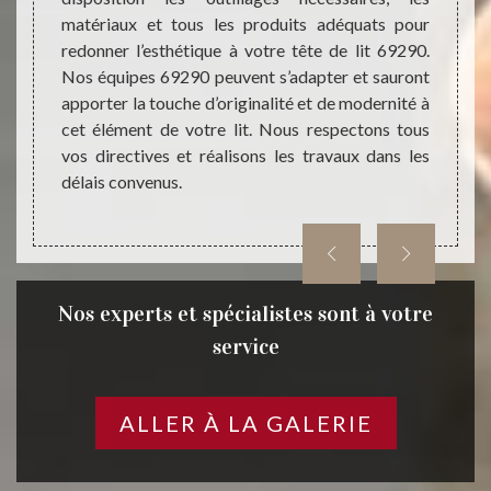
ier 69.
matériaux et tous les produits adéquats pour
Crapo
mesure,
redonner l’esthétique à votre tête de lit 69290.
votre 
rtir le
Nos équipes 69290 peuvent s’adapter et sauront
assure
entale,
apporter la touche d’originalité et de modernité à
idées 
 soient
cet élément de votre lit. Nous respectons tous
aux te
ans les
vos directives et réalisons les travaux dans les
notre e
délais convenus.
Nos experts et spécialistes sont à votre
service
ALLER À LA GALERIE