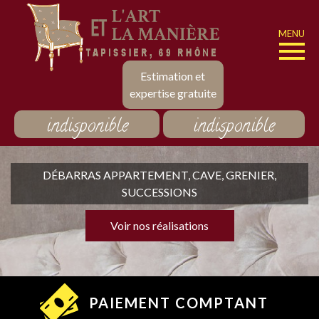
MENU
Estimation et
expertise gratuite
indisponible
indisponible
DÉBARRAS APPARTEMENT, CAVE, GRENIER,
SUCCESSIONS
Voir nos réalisations
PAIEMENT COMPTANT