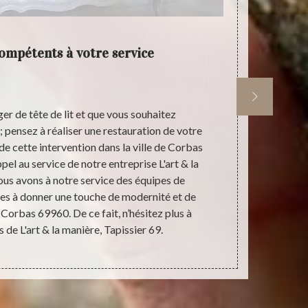
compétents à votre service
Vos av
er de tête de lit et que vous souhaitez
Comme nous s
pensez à réaliser une restauration de votre
notre entrepr
 de cette intervention dans la ville de Corbas
tous vos p
el au service de notre entreprise L'art & la
69960. Nous
ous avons à notre service des équipes de
matériaux e
tes à donner une touche de modernité et de
votre tête de
à Corbas 69960. De ce fait, n’hésitez plus à
apporter la 
es de L'art & la manière, Tapissier 69.
lit. Nous res