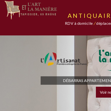
ANTIQUAIR
RDV à domicile
/
déplacem
DÉBARRAS APPARTEMENT,
Voir n