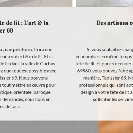
 de lit : L'art & la
Des artisans 
er 69
u ; une peinture offrira une
Si vous souhaitez chang
r à votre tête de lit. Et si
économiser en même temps ; 
e lit dans la ville de Corbas
tête de lit. Et pour s’occuper
ez que tout est possible avec
69960, vous pouvez faire app
pissier 69. Nous pouvons
manière, Tapissier 69. N
ns tout mettre en œuvre pour
professionnels qui sont ap
otique, orientale, baroque,
design à votre tête de lit 
os demandes, nous nous en
solliciter les servic
s de l’art.