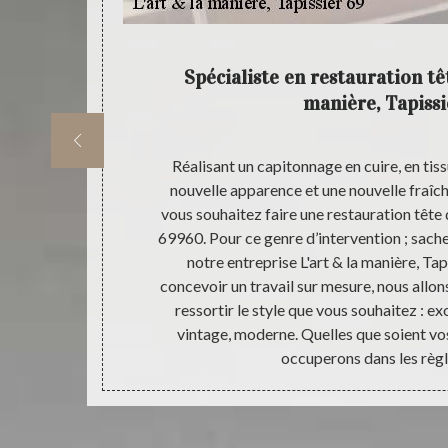
ec L'art
Spécialiste en restauration tête
manière, Tapissi
le à votre lit
Réalisant un capitonnage en cuire, en tiss
ontacter notre
nouvelle apparence et une nouvelle fraîcheu
tuer une
vous souhaitez faire une restauration tête d
omaine, notre
69960. Pour ce genre d’intervention ; sach
ccuper de vos
notre entreprise L'art & la manière, Ta
 la spécificité
concevoir un travail sur mesure, nous allo
ir un résultat
ressortir le style que vous souhaitez : ex
dres détails.
vintage, moderne. Quelles que soient v
occuperons dans les règle