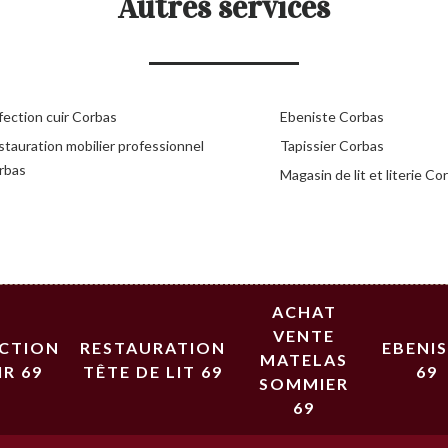
Autres services
fection cuir Corbas
Ebeniste Corbas
stauration mobilier professionnel
Tapissier Corbas
rbas
Magasin de lit et literie Co
ACHAT
VENTE
ECTION
RESTAURATION
EBENI
MATELAS
IR 69
TÊTE DE LIT 69
69
SOMMIER
69