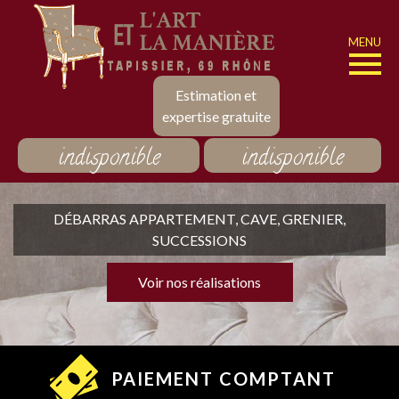
MENU
Estimation et
expertise gratuite
indisponible
indisponible
DÉBARRAS APPARTEMENT, CAVE, GRENIER,
SUCCESSIONS
Voir nos réalisations
PAIEMENT COMPTANT