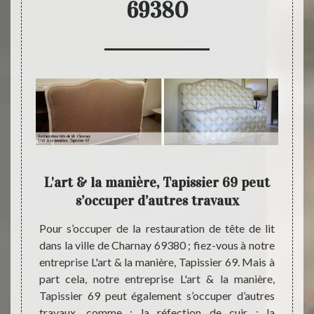
69380
 la
L'art & la manière, Tapissier 69 peut
s’occuper d’autres travaux
co
depuis
Pour s’occuper de la restauration de tête de lit
rt & la
dans la ville de Charnay 69380 ; fiez-vous à notre
Pour 
e pour
entreprise L'art & la manière, Tapissier 69. Mais à
donner
rnir un
part cela, notre entreprise L'art & la manière,
ville 
avons à
Tapissier 69 peut également s’occuper d’autres
notre 
qui ont
travaux, comme : la réfection de cuir ; la
pour e