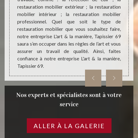
 et qui
restauration mobilier extérieur ; la restauration
Très 
iaux de
mobilier intérieur ; la restauration mobilier
entre
ourrons
professionnel. Quel que soit le type de
s’enga
forme à
restauration mobilier que vous souhaitez faire,
délais
étique.
notre entreprise L'art & la manière, Tapissier 69
spécif
à notre
saura s’en occuper dans les règles de l’art et vous
ferons
assurer un travail de qualité. Ainsi, faites
corre
confiance à notre entreprise L'art & la manière,
moindr
Tapissier 69.
Nos experts et spécialistes sont à votre
service
ALLER À LA GALERIE