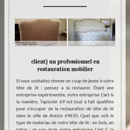
 pour
client} un professionnel en
L'ar
restauration mobilier
vou
tête de
Si vous souhaitez donner un coup de jeune à votre
Faites
ns cette
tête de lit ; pensez à la restaurer. Étant une
manièr
ter les
entreprise expérimentée, notre entreprise L'art &
meille
anière,
la manière, Tapissier 69 est tout à fait qualifiée
votre
tion de
pour s’occuper de la restauration de tête de lit
passio
rt & la
dans la ville de Aveize 69610. Quel que soit le
notre 
menter
type de matériau de votre tête de lit : en bois, en
peut 
er une
laiton ; et son style, notre entreprise L'art & la
conseil