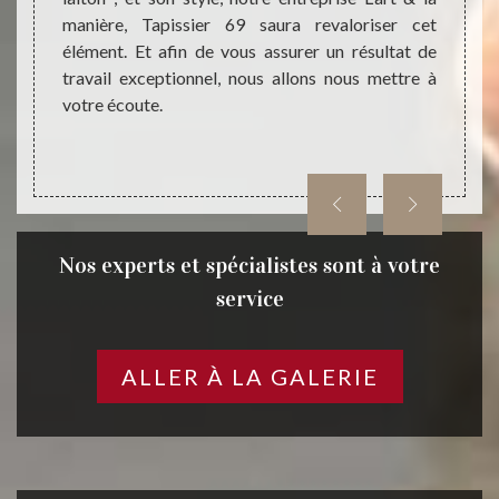
ant une
manière, Tapissier 69 saura revaloriser cet
utilis
 donner
élément. Et afin de vous assurer un résultat de
69610.
entale,
travail exceptionnel, nous allons nous mettre à
des t
 Ainsi,
votre écoute.
attent
anière,
que vo
Nos experts et spécialistes sont à votre
service
ALLER À LA GALERIE