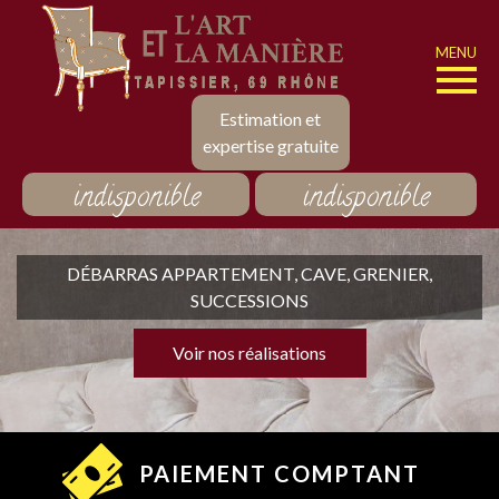
MENU
Estimation et
expertise gratuite
indisponible
indisponible
DÉBARRAS APPARTEMENT, CAVE, GRENIER,
SUCCESSIONS
Voir nos réalisations
PAIEMENT COMPTANT