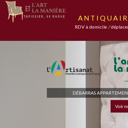
ANTIQUAIR
RDV à domicile
/
déplacem
DÉBARRAS APPARTEMENT,
Voir n