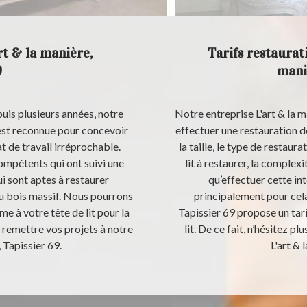
rt & la manière,
Tarifs restaurati
9
mani
uis plusieurs années, notre
Notre entreprise L'art & la ma
 est reconnue pour concevoir
effectuer une restauration de 
at de travail irréprochable.
la taille, le type de restaura
ompétents qui ont suivi une
lit à restaurer, la complex
i sont aptes à restaurer
qu’effectuer cette int
 ou bois massif. Nous pourrons
principalement pour cela
e à votre tête de lit pour la
Tapissier 69 propose un tar
à remettre vos projets à notre
lit. De ce fait, n’hésitez p
, Tapissier 69.
L'art & 