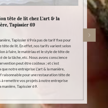
on tête de lit chez L'art & la
L'art &
ère, Tapissier 69
nière, Tapissier 69 n’a pas de tarif fixe pour
Pour vos proj
tête de lit. En effet, nos tarifs varient selon
à contacter 
tion à faire, le matériau et le style de tête de
occuper. 
ité de la tâche, etc. Nous avons conscience
disposition
ervention peut être coûteux ; et c’est
restaurer v
 que notre entreprise L'art & la manière,
nécessaire
if raisonnable pour une restauration tête de
personnelle,
lus à remettre vos projets à notre entreprise
pour vot
la manière, Tapissier 69.
restaurati