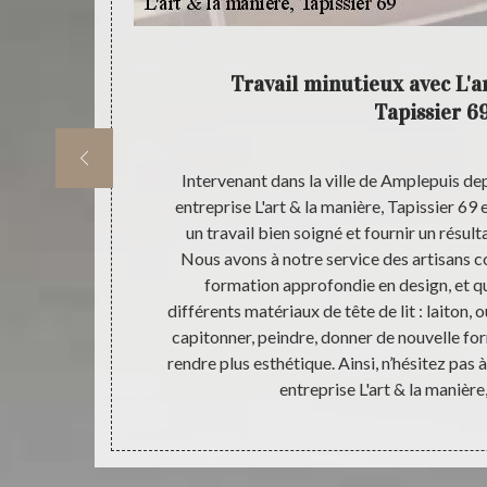
69550 à
Travail minutieux avec L'a
Tapissier 6
re ; pensez à
Intervenant dans la ville de Amplepuis dep
r d’un travail
entreprise L'art & la manière, Tapissier 69
entes ; il est
un travail bien soigné et fournir un résult
s la ville de
Nous avons à notre service des artisans c
 & la manière,
formation approfondie en design, et qu
t. Quels que
différents matériaux de tête de lit : laiton,
t ; L'art & la
capitonner, peindre, donner de nouvelle form
goûts.
rendre plus esthétique. Ainsi, n’hésitez pas 
entreprise L'art & la manière