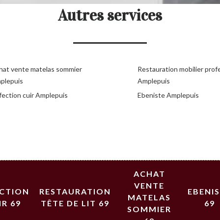
Autres services
hat vente matelas sommier
Restauration mobilier prof
plepuis
Amplepuis
fection cuir Amplepuis
Ebeniste Amplepuis
ACHAT
VENTE
ECTION
RESTAURATION
EBENI
MATELAS
IR 69
TÊTE DE LIT 69
69
SOMMIER