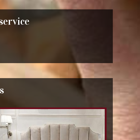
 service
s