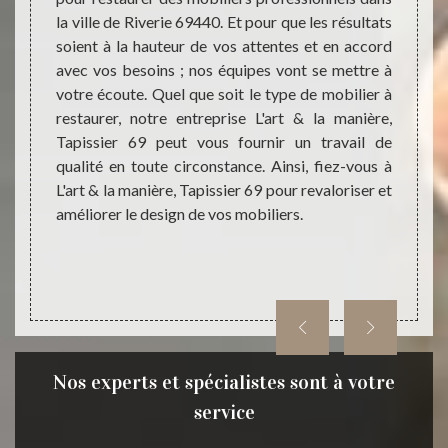
 pensez
la ville de Riverie 69440. Et pour que les résultats
profes
lle. Et
soient à la hauteur de vos attentes et en accord
notre 
z pas à
avec vos besoins ; nos équipes vont se mettre à
trouve
anière,
votre écoute. Quel que soit le type de mobilier à
pour d
tion de
restaurer, notre entreprise L'art & la manière,
design
rt & la
Tapissier 69 peut vous fournir un travail de
meille
r votre
qualité en toute circonstance. Ainsi, fiez-vous à
matéri
riaux,
L'art & la manière, Tapissier 69 pour revaloriser et
la man
améliorer le design de vos mobiliers.
une pr
mobili
appel 
Nos experts et spécialistes sont à votre
service