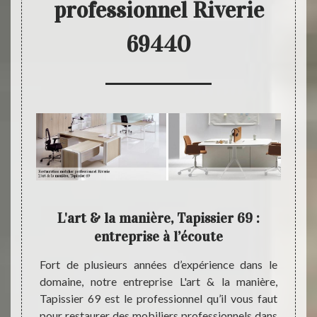
professionnel Riverie
69440
 & la
L'art & la manière, Tapissier 69 :
Pres
entreprise à l’écoute
 il est
Fort de plusieurs années d’expérience dans le
Interv
u soit
domaine, notre entreprise L'art & la manière,
plusie
vous ne
Tapissier 69 est le professionnel qu’il vous faut
manièr
haise ;
pour restaurer des mobiliers professionnels dans
sociét