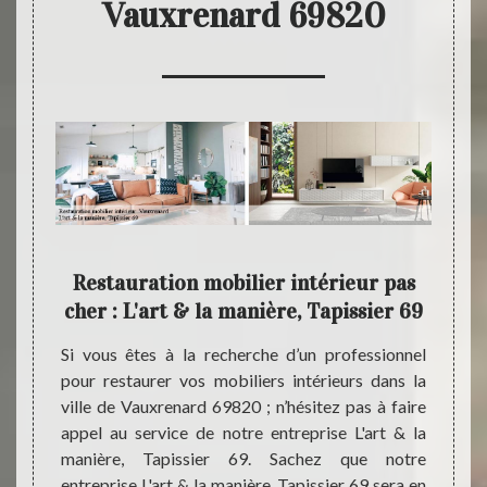
Vauxrenard 69820
rs
Restauration mobilier intérieur pas
L
la
cher : L'art & la manière, Tapissier 69
Si vous êtes à la recherche d’un professionnel
Notre 
pour restaurer vos mobiliers intérieurs dans la
les qu
 et de
ville de Vauxrenard 69820 ; n’hésitez pas à faire
pour 
ver vos
appel au service de notre entreprise L'art & la
intéri
xrenard
manière, Tapissier 69. Sachez que notre
à part
ices de
entreprise L'art & la manière, Tapissier 69 sera en
Tapiss
sier 69