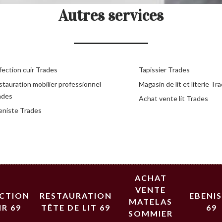
Autres services
fection cuir Trades
Tapissier Trades
stauration mobilier professionnel
Magasin de lit et literie Tr
ades
Achat vente lit Trades
eniste Trades
ACHAT
VENTE
ECTION
RESTAURATION
EBENI
MATELAS
IR 69
TÊTE DE LIT 69
69
SOMMIER