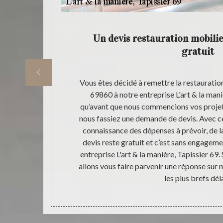
d’autres
Un devis restauration mobilie
gratuit
ifications et
Vous êtes décidé à remettre la restauration
 de mobiliers
69860 à notre entreprise L'art & la mani
otre entreprise
qu’avant que nous commencions vos projets
re à votre
nous fassiez une demande de devis. Avec c
 la réfection
connaissance des dépenses à prévoir, de la
ion mobilier
devis reste gratuit et c’est sans engageme
e L'art & la
entreprise L'art & la manière, Tapissier 69
vail fiable et
allons vous faire parvenir une réponse sur 
éaliser.
les plus brefs déla