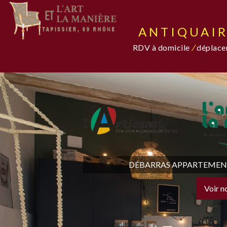
ANTIQUAIR
RDV à domicile
/
déplacem
DÉBARRAS APPARTEMENT,
Voir n