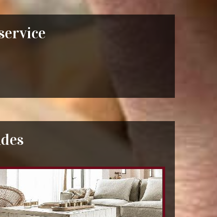
 service
ades