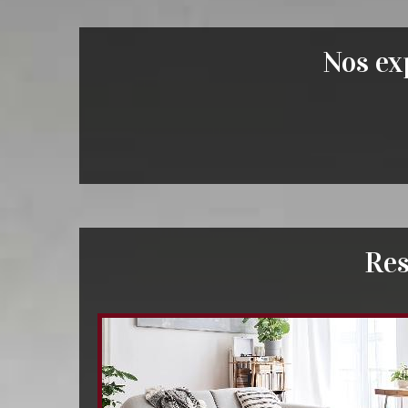
Nos exp
Res