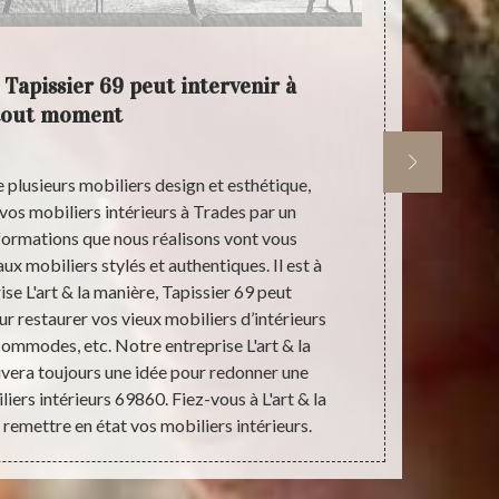
 Tapissier 69 peut intervenir à
Faites 
tout moment
 plusieurs mobiliers design et esthétique,
Vous voul
 vos mobiliers intérieurs à Trades par un
intérieurs 
formations que nous réalisons vont vous
certain t
x mobiliers stylés et authentiques. Il est à
nécessair
ise L'art & la manière, Tapissier 69 peut
pouvons c
r restaurer vos vieux mobiliers d’intérieurs
tendan
, commodes, etc. Notre entreprise L'art & la
bibliothèq
uvera toujours une idée pour redonner une
manière, Tapi
iers intérieurs 69860. Fiez-vous à L'art & la
vos mobiliers
 remettre en état vos mobiliers intérieurs.
les servi