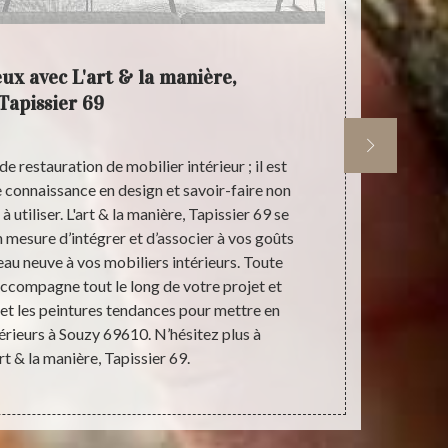
ux avec L'art & la manière,
Optez
Tapissier 69
e restauration de mobilier intérieur ; il est
Disposant de
 connaissance en design et savoir-faire non
manière,
à utiliser. L'art & la manière, Tapissier 69 se
restauration
n mesure d’intégrer et d’associer à vos goûts
de mobilier 
au neuve à vos mobiliers intérieurs. Toute
solution p
ccompagne tout le long de votre projet et
service des 
 et les peintures tendances pour mettre en
qui s’exécu
térieurs à Souzy 69610. N’hésitez plus à
mettre en œu
rt & la manière, Tapissier 69.