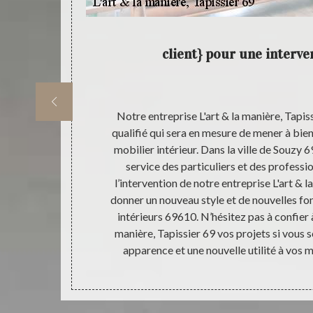
 à vos
client} pour une interve
ssier 69, vos
Notre entreprise L'art & la manière, Tapis
plus design,
qualifié qui sera en mesure de mener à bien
ux pièces
mobilier intérieur. Dans la ville de Souzy
voir-faire et
service des particuliers et des professio
 possible pour
l’intervention de notre entreprise L'art & l
ces. Disposant
donner un nouveau style et de nouvelles fo
treprise L'art
intérieurs 69610. N’hésitez pas à confier à
emandes et
manière, Tapissier 69 vos projets si vous s
rojet ; faites
apparence et une nouvelle utilité à vos m