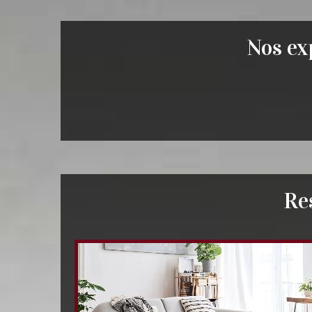
Nos exp
Re