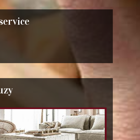
 service
uzy