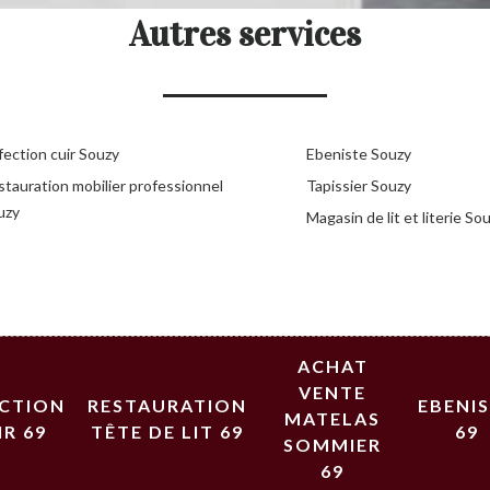
Autres services
fection cuir Souzy
Ebeniste Souzy
stauration mobilier professionnel
Tapissier Souzy
uzy
Magasin de lit et literie So
ACHAT
VENTE
ECTION
RESTAURATION
EBENI
MATELAS
IR 69
TÊTE DE LIT 69
69
SOMMIER
69