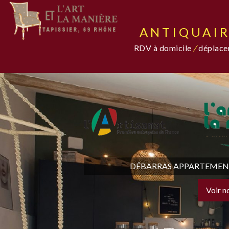
ANTIQUAIR
RDV à domicile
/
déplacem
DÉBARRAS APPARTEMENT,
Voir n