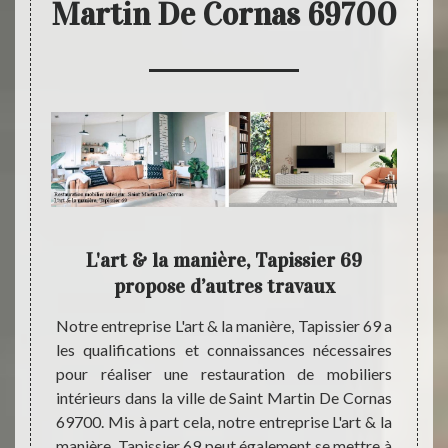
Martin De Cornas 69700
 pas
L'art & la manière, Tapissier 69
Profe
ier 69
propose d’autres travaux
sionnel
Notre entreprise L'art & la manière, Tapissier 69 a
Avez-
dans la
les qualifications et connaissances nécessaires
orner 
hésitez
pour réaliser une restauration de mobiliers
simple
reprise
intérieurs dans la ville de Saint Martin De Cornas
une re
e notre
69700. Mis à part cela, notre entreprise L'art & la
bénéfi
sera en
manière, Tapissier 69 peut également se mettre à
irrépr