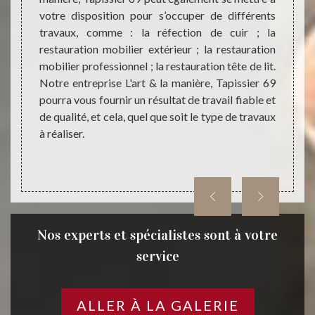
 et une
votre disposition pour s’occuper de différents
une en
eurs de
travaux, comme : la réfection de cuir ; la
ville 
tâche ;
restauration mobilier extérieur ; la restauration
entre
sier 69
mobilier professionnel ; la restauration tête de lit.
propo
sible à
Notre entreprise L'art & la manière, Tapissier 69
restau
 sommes
pourra vous fournir un résultat de travail fiable et
diffé
des en
de qualité, et cela, quel que soit le type de travaux
perfe
à réaliser.
manièr
prestat
Nos experts et spécialistes sont à votre
service
ALLER À LA GALERIE