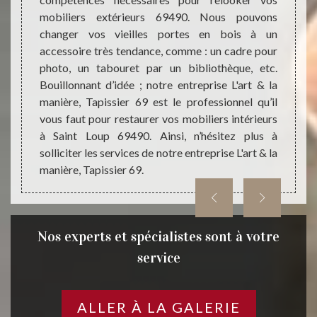
e à vos
à écou
mobiliers extérieurs 69490. Nous pouvons
e 69490
de l’a
changer vos vieilles portes en bois à un
ojet et
intéri
accessoire très tendance, comme : un cadre pour
ntures
Tapiss
photo, un tabouret par un bibliothèque, etc.
biliers
pour 
Bouillonnant d’idée ; notre entreprise L'art & la
 plus à
pourro
manière, Tapissier 69 est le professionnel qu’il
pour 
vous faut pour restaurer vos mobiliers intérieurs
intéri
à Saint Loup 69490. Ainsi, n’hésitez plus à
solliciter les services de notre entreprise L'art & la
manière, Tapissier 69.
Nos experts et spécialistes sont à votre
service
ALLER À LA GALERIE