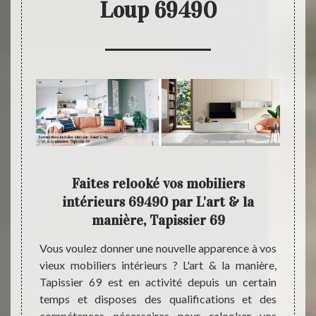
Loup 69490
 la
Faites relooké vos mobiliers
L'ar
intérieurs 69490 par L'art & la
un 
manière, Tapissier 69
tion de
Grâce
oir une
entrep
Vous voulez donner une nouvelle apparence à vos
ire non
vous a
vieux mobiliers intérieurs ? L'art & la manière,
rt & la
adopte
Tapissier 69 est en activité depuis un certain
oute et
Saint
temps et disposes des qualifications et des
r à vos
répond
compétences nécessaires pour relooker vos