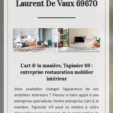
Laurent De Vaux 69670
 la
L'art & la manière, Tapissier 69 :
L
entreprise restauration mobilier
intérieur
tion de
Notre 
oir une
les qu
Vous souhaitez changer l’apparence de vos
ire non
pour 
mobiliers intérieurs ? Pensez à faire appel à une
rt & la
intéri
entreprise spécialisée. Notre entreprise L'art & la
oute et
69670.
manière, Tapissier 69 peut se mettre à votre
r à vos
manièr
disposition pour s’occuper de la restauration de