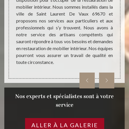
e à vos
votre 
mobilier intérieur. Nous sommes installés dans la
e 69670
trava
ville de Saint Laurent De Vaux 69670 et
ojet et
restau
proposons nos services aux particuliers et aux
ntures
mobilie
professionnels qui s’y trouvent. Nous avons à
biliers
Notre 
notre service des artisans compétents qui
69670.
pourra 
sauront répondre à tous vos besoins et demandes
anière,
de qual
en restauration de mobilier intérieur. Nos équipes
à réali
pourront vous assurer un travail de qualité en
toute circonstance.
Nos experts et spécialistes sont à votre
service
ALLER À LA GALERIE