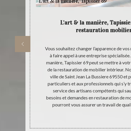
ettre en
L'art & la manière, Tapissie
restauration mobilier
ualifiés, et
Vous souhaitez changer l’apparence de vos 
our donner une
à faire appel à une entreprise spécialisée.
ssiere 69550.
manière, Tapissier 69 peut se mettre à vot
ourront vous
de la restauration de mobilier intérieur. N
ec vos vieux
ville de Saint Jean La Bussiere 69550 et
rsonnelle, et
particuliers et aux professionnels qui s’y 
eprise L'art &
service des artisans compétents qui sa
 travail de
besoins et demandes en restauration de mob
ntreprise L'art
pourront vous assurer un travail de qual