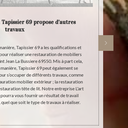
, Tapissier 69 propose d’autres
L'a
travaux
manière, Tapissier 69 a les qualifications et
Pour la res
our réaliser une restauration de mobiliers
Jean La B
aint Jean La Bussiere 69550. Mis à part cela,
entreprise L'
la manière, Tapissier 69 peut également se
notre entrepr
pour s’occuper de différents travaux, comme
gratuiteme
stauration mobilier extérieur ; la restauration
affineront l
stauration tête de lit. Notre entreprise L'art
touche atypi
 pourra vous fournir un résultat de travail
entreprise L
, quel que soit le type de travaux à réaliser.
règles de l’a
La Buss