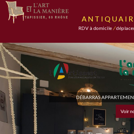
ANTIQUAIR
RDV à domicile
/
déplacem
DÉBARRAS APPARTEMENT,
Voir n