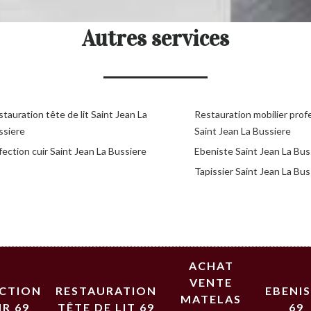
Autres services
tauration tête de lit Saint Jean La
Restauration mobilier prof
ssiere
Saint Jean La Bussiere
ection cuir Saint Jean La Bussiere
Ebeniste Saint Jean La Bus
Tapissier Saint Jean La Bus
ACHAT
VENTE
ECTION
RESTAURATION
EBENI
MATELAS
IR 69
TÊTE DE LIT 69
69